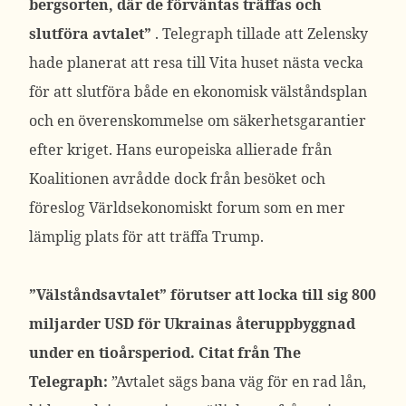
bergsorten, där de förväntas träffas och
slutföra avtalet”
.
Telegraph tillade att Zelensky
hade planerat att resa till Vita huset nästa vecka
för att slutföra både en ekonomisk välståndsplan
och en överenskommelse om säkerhetsgarantier
efter kriget. Hans europeiska allierade från
Koalitionen avrådde dock från besöket och
föreslog Världsekonomiskt forum som en mer
lämplig plats för att träffa Trump.
”Välståndsavtalet” förutser att locka till sig 800
miljarder USD för Ukrainas återuppbyggnad
under en tioårsperiod.
Citat från The
Telegraph:
”Avtalet sägs bana väg för en rad lån,