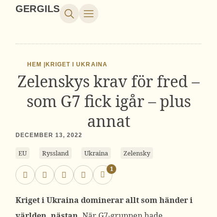
GERGILS
HEM |
KRIGET I UKRAINA
Zelenskys krav för fred –
som G7 fick igår – plus
annat
DECEMBER 13, 2022
EU
Ryssland
Ukraina
Zelensky
1
Kriget i Ukraina dominerar allt som händer i
världen, nästan.
När G7-gruppen hade