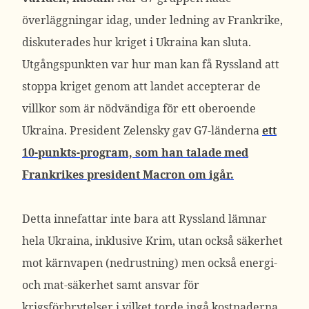
överläggningar idag, under ledning av Frankrike,
diskuterades hur kriget i Ukraina kan sluta.
Utgångspunkten var hur man kan få Ryssland att
stoppa kriget genom att landet accepterar de
villkor som är nödvändiga för ett oberoende
Ukraina. President Zelensky gav G7-länderna
ett
10-punkts-program, som han talade med
Frankrikes president Macron om igår.
Detta innefattar inte bara att Ryssland lämnar
hela Ukraina, inklusive Krim, utan också säkerhet
mot kärnvapen (nedrustning) men också energi-
och mat-säkerhet samt ansvar för
krigsförbrytelser i vilket torde ingå kostnaderna