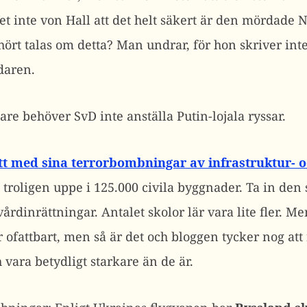
 Vet inte von Hall att det helt säkert är den mörda
 hört talas om detta? Man undrar, för hon skriver int
daren.
e behöver SvD inte anställa Putin-lojala ryssar.
tt med sina terrorbombningar av infrastruktur- oc
 troligen uppe i 125.000 civila byggnader. Ta in den 
vårdinrättningar. Antalet skolor lär vara lite fler. M
r ofattbart, men så är det och bloggen tycker nog at
vara betydligt starkare än de är.