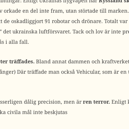
bningar: Enligt Ukrainas flygvapen har
Ryssland sk
v orkade en del inte fram, utan störtade till marken
tt de oskadliggjort 91 robotar och drönare. Totalt var
 det ukrainska luftförsvaret. Tack och lov är inte pr
 i alla fall.
ter träffades.
Bland annat dammen och kraftverket 
gånger) Där träffade man också Vehicular, som är en
sserligen dålig precision, men är
ren terror.
Enligt 
ska civila mål inte beskjutas