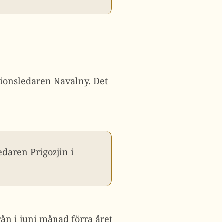
tionsledaren Navalny. Det
daren Prigozjin i
rån i juni månad förra året