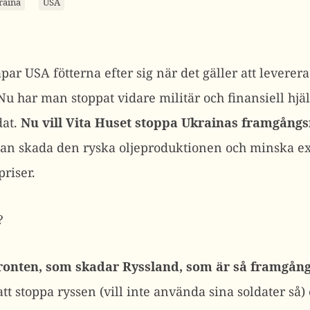
raina
USA
äpar USA fötterna efter sig när det gäller att leverera
. Nu har man stoppat vidare militär och finansiell hj
dat.
Nu vill Vita Huset stoppa Ukrainas framgång
kan skada den ryska oljeproduktionen och minska ex
riser.
?
fronten, som skadar Ryssland, som är så framgång
t stoppa ryssen (vill inte använda sina soldater så)