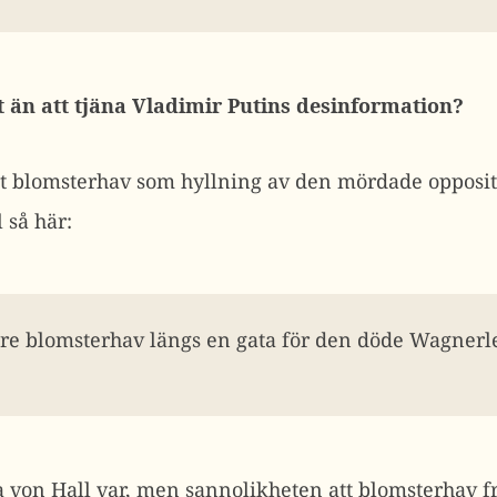
t än att tjäna Vladimir Putins desinformation?
tt blomsterhav som hyllning av den mördade opposi
 så här:
dre blomsterhav längs en gata för den döde Wagnerle
a von Hall var, men sannolikheten att blomsterhav f