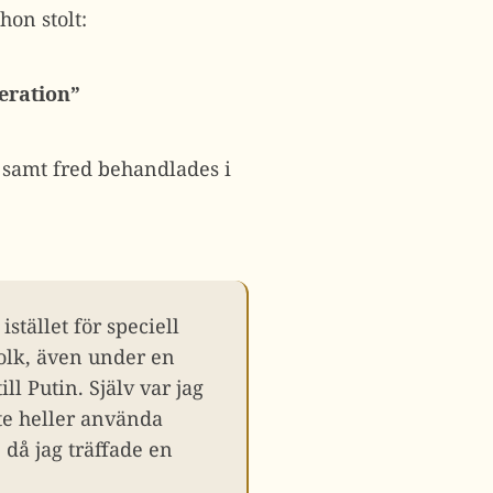
hon stolt:
eration”
n samt fred behandlades i
tället för speciell
olk, även under en
ll Putin. Själv var jag
te heller använda
 då jag träffade en