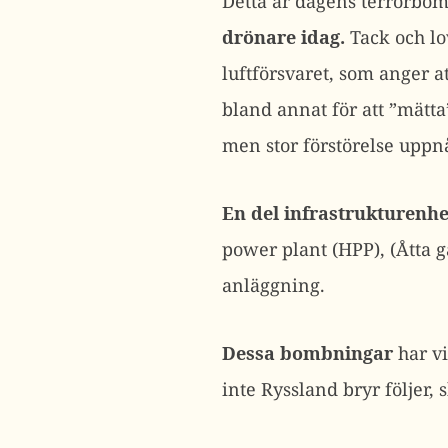
Detta är dagens terrorbom
drönare idag.
Tack och lo
luftförsvaret, som anger a
bland annat för att ”mätta”
men stor förstörelse uppnås
En del infrastrukturenhe
power plant (HPP), (Åtta 
anläggning.
Dessa bombningar
har vi
inte Ryssland bryr följer, 