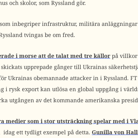
hus och skolor, som Ryssland gör.
som inbegriper infrastruktur, militära anläggninga
Ryssland tvingas be om fred.
rade i morse att de talat med tre källor
på villkor
 skickats upprepade gånger till Ukrainas säkerhetst
för Ukrainas obemannade attacker in i Ryssland. FT 
g i rysk export kan utlösa en global uppgång i värld
rka utgången av det kommande amerikanska presid
a medier som i stor utsträckning spelar med i Vl
 idag ett tydligt exempel på detta.
Gunilla von Hall