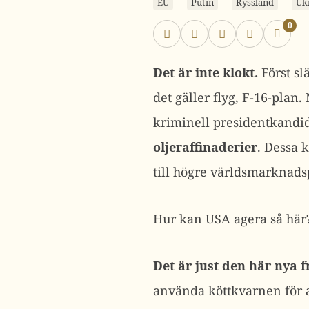
EU
Putin
Ryssland
Uk
0
Det är inte klokt.
Först sl
det gäller flyg, F-16-plan
kriminell presidentkandi
oljeraffinaderier
. Dessa 
till högre världsmarknadsp
Hur kan USA agera så här
Det är just den här nya 
använda köttkvarnen för at