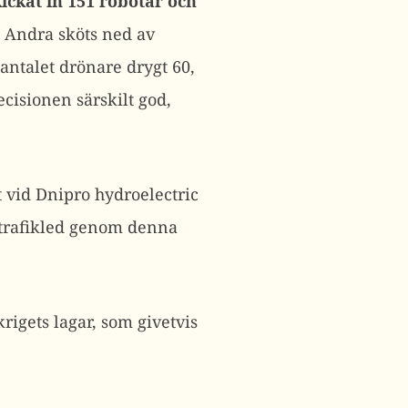
ickat in 151 robotar och
. Andra sköts ned av
 antalet drönare drygt 60,
ecisionen särskilt god,
vid Dnipro hydroelectric
 trafikled genom denna
krigets lagar, som givetvis