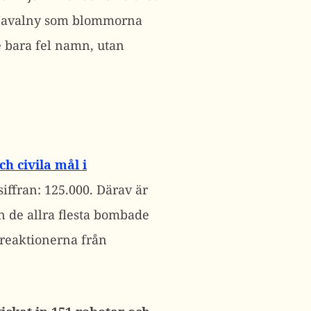
de Navalny som blommorna
e bara fel namn, utan
h civila mål i
siffran: 125.000. Därav är
en de allra flesta bombade
t reaktionerna från