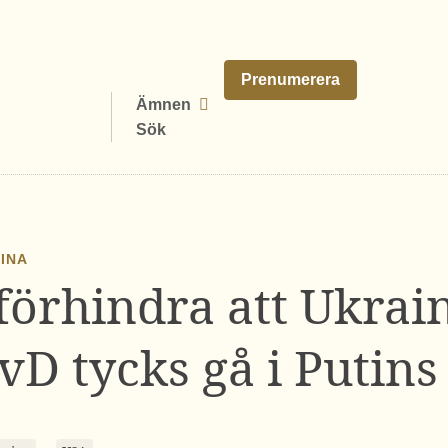
Prenumerera
Ämnen
Sök
AINA
 förhindra att Ukrai
SvD tycks gå i Putins