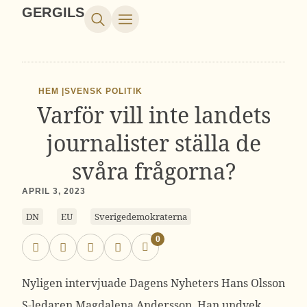
GERGILS
HEM |
SVENSK POLITIK
Varför vill inte landets
journalister ställa de
svåra frågorna?
APRIL 3, 2023
DN
EU
Sverigedemokraterna
0
Nyligen intervjuade Dagens Nyheters Hans Olsson
S-ledaren Magdalena Andersson. Han undvek.