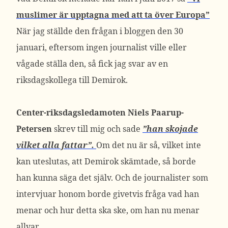
muslimer är upptagna med att ta över Europa”
När jag ställde den frågan i bloggen den 30
januari, eftersom ingen journalist ville eller
vågade ställa den, så fick jag svar av en
riksdagskollega till Demirok.
Center-riksdagsledamoten Niels Paarup-
Petersen
skrev till mig och sade
”han skojade
vilket alla fattar”.
Om det nu är så, vilket inte
kan uteslutas, att Demirok skämtade, så borde
han kunna säga det själv. Och de journalister som
intervjuar honom borde givetvis fråga vad han
menar och hur detta ska ske, om han nu menar
allvar.