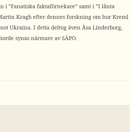
 i ”Fanatiska faktaförnekare” samt i ”I lånta
t Martin Kragh efter dennes forskning om hur Kreml
 mot Ukraina. I detta deltog även Åsa Linderborg,
h borde synas närmare av SÄPO.