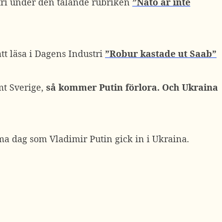
ustri under den talande rubriken
”Nato är inte
att läsa i Dagens Industri
”Robur kastade ut Saab”
mt Sverige,
så kommer Putin förlora. Och Ukraina
a dag som Vladimir Putin gick in i Ukraina.