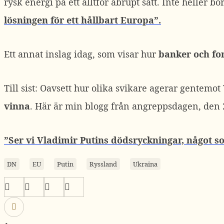
rysk energi på ett alltför abrupt sätt. Inte heller
lösningen för ett hållbart Europa”.
Ett annat inslag idag, som visar hur
banker och fon
Till sist: Oavsett hur olika svikare agerar gentemo
vinna
. Här är min blogg från angreppsdagen, den 
”Ser vi Vladimir Putins dödsryckningar, något 
DN
EU
Putin
Ryssland
Ukraina