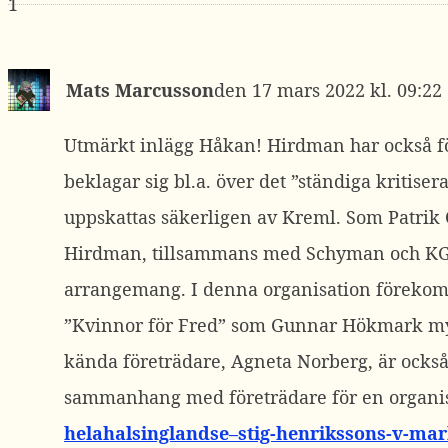
1
Mats Marcusson
17 mars 2022 kl. 09:22
Utmärkt inlägg Håkan! Hirdman har också fö
beklagar sig bl.a. över det ”ständiga kriti
uppskattas säkerligen av Kreml. Som Patrik 
Hirdman, tillsammans med Schyman och KG Ha
arrangemang. I denna organisation förekomm
”Kvinnor för Fred” som Gunnar Hökmark myc
kända företrädare, Agneta Norberg, är också 
sammanhang med företrädare för en organisat
helahalsinglandse–stig-henrikssons-v-mar