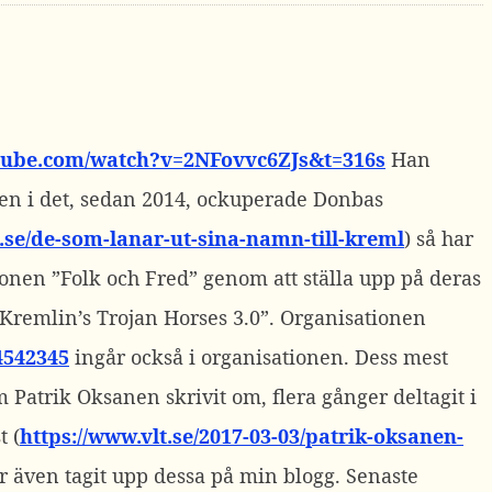
utube.com/watch?v=2NFovvc6ZJs&t=316s
Han
gen i det, sedan 2014, ockuperade Donbas
.se/de-som-lanar-ut-sina-namn-till-kreml
) så har
nen ”Folk och Fred” genom att ställa upp på deras
remlin’s Trojan Horses 3.0”. Organisationen
4542345
ingår också i organisationen. Dess mest
 Patrik Oksanen skrivit om, flera gånger deltagit i
t (
https://www.vlt.se/2017-03-03/patrik-oksanen-
ar även tagit upp dessa på min blogg. Senaste