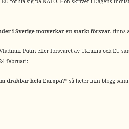
 bör EU förlita sig på NATO. Hon skriver i Dagens Ind
der i Sverige motverkar ett starkt försvar
. finns 
t Vladimir Putin eller försvaret av Ukraina och EU sa
24 februari:
som drabbar hela Europa?”
så heter min blogg samm