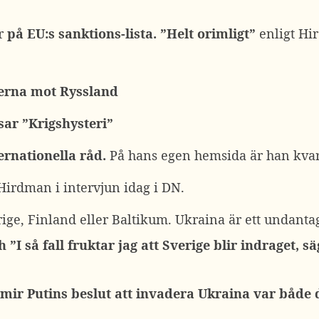
år
på EU:s sanktions-lista. ”Helt orimligt”
enligt Hir
nerna mot Ryssland
ar ”Krigshysteri”
rnationella råd.
På hans egen hemsida är han kvar
Hirdman i intervjun idag i DN.
ge, Finland eller Baltikum. Ukraina är ett undantag
”I så fall fruktar jag att Sverige blir indraget, 
mir Putins beslut att invadera Ukraina var både d