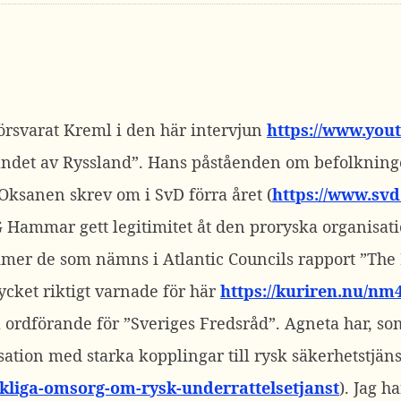
rsvarat Kreml i den här intervjun
https://www.yo
serandet av Ryssland”. Hans påståenden om befolknin
Oksanen skrev om i SvD förra året (
https://www.svd
mmar gett legitimitet åt den proryska organisatio
er de som nämns i Atlantic Councils rapport ”The K
ket riktigt varnade för här
https://kuriren.nu/nm
ordförande för ”Sveriges Fredsråd”. Agneta har, som
ion med starka kopplingar till rysk säkerhetstjäns
kliga-omsorg-om-rysk-underrattelsetjanst
). Jag h