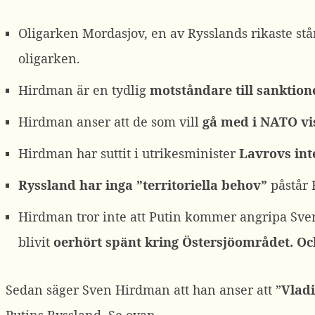
Oligarken Mordasjov, en av Rysslands rikaste st
oligarken.
Hirdman är en tydlig
motståndare till sanktio
Hirdman anser att de som vill
gå med i NATO vis
Hirdman har suttit i utrikesminister
Lavrovs inte
Ryssland har inga ”territoriella behov”
påstår 
Hirdman tror inte att Putin kommer angripa Sveri
blivit
oerhört spänt kring Östersjöområdet. Och 
Sedan säger Sven Hirdman att han anser att ”
Vladi