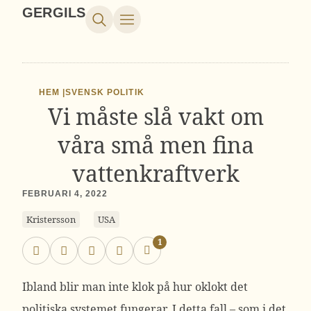
GERGILS
HEM |
SVENSK POLITIK
Vi måste slå vakt om
våra små men fina
vattenkraftverk
FEBRUARI 4, 2022
Kristersson
USA
1
Ibland blir man inte klok på hur oklokt det
politiska systemet fungerar. I detta fall – som i det