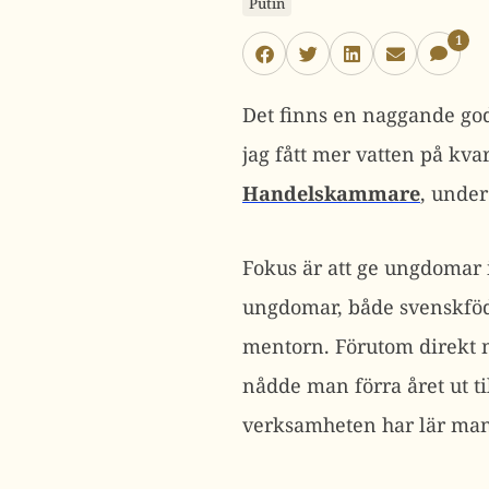
Putin
1
Det finns en naggande go
jag fått mer vatten på kv
Handelskammare
, unde
Fokus är att ge ungdomar 
ungdomar, både svenskfödd
mentorn. Förutom direkt 
nådde man förra året ut t
verksamheten har lär man 