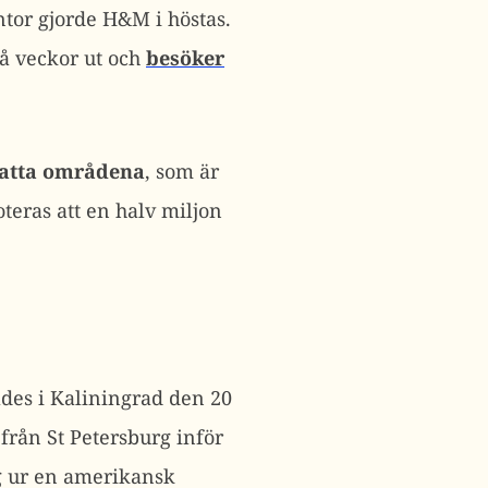
ntor gjorde H&M i höstas.
å veckor ut och
besöker
tsatta områdena
, som är
oteras att en halv miljon
ades i Kaliningrad den 20
 från St Petersburg inför
ng ur en amerikansk