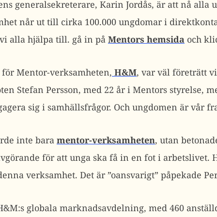
ens generalsekreterare, Karin Jordås, är att nå all
het når ut till cirka 100.000 ungdomar i direktkonta
 alla hjälpa till. gå in på
Mentors hemsida
och kli
t för Mentor-verksamheten,
H&M
, var väl företrätt 
en Stefan Persson, med 22 år i Mentors styrelse, me
engagera sig i samhällsfrågor. Och ungdomen är vår f
rde inte bara
mentor-verksamheten
, utan betonad
görande för att unga ska få in en fot i arbetslivet. 
denna verksamhet. Det är ”oansvarigt” påpekade Pe
 H&M:s globala marknadsavdelning, med 460 anställ