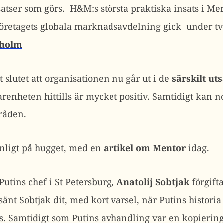
atser som görs. H&M:s största praktiska insats i Me
företagets globala marknadsavdelning gick under tv
kholm
 slutet att organisationen nu går ut i de
särskilt u
arenheten hittills är mycket positiv. Samtidigt kan n
råden.
anligt på hugget, med en
artikel om Mentor
idag.
Putins chef i St Petersburg,
Anatolij Sobtjak
förgift
sänt Sobtjak dit, med kort varsel, när Putins historia
ttes. Samtidigt som Putins avhandling var en kopieri