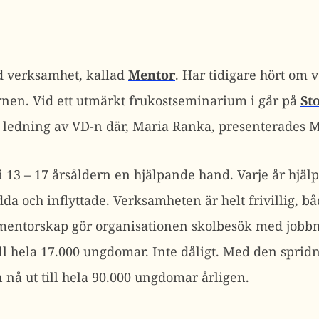
d verksamhet, kallad
Mentor
. Har tidigare hört om
arnen. Vid ett utmärkt frukostseminarium i går på
St
r ledning av VD-n där, Maria Ranka, presenterades 
i 13 – 17 årsåldern en hjälpande hand. Varje år hjäl
a och inflyttade. Verksamheten är helt frivillig, bå
mentorskap gör organisationen skolbesök med jobbm
ill hela 17.000 ungdomar. Inte dåligt. Med den sprid
nå ut till hela 90.000 ungdomar årligen.