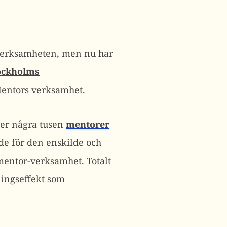
 verksamheten, men nu har
ockholms
Mentors verksamhet.
per några tusen
mentorer
de för den enskilde och
entor-verksamhet. Totalt
ningseffekt som