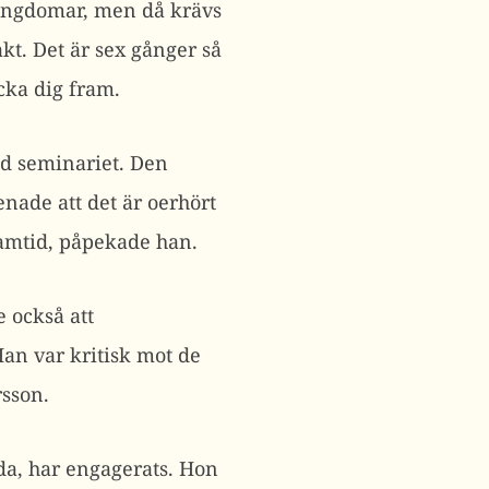
a ungdomar, men då krävs
kt. Det är sex gånger så
cka dig fram.
vid seminariet. Den
nade att det är oerhört
ramtid, påpekade han.
e också att
Han var kritisk mot de
rsson.
da, har engagerats. Hon