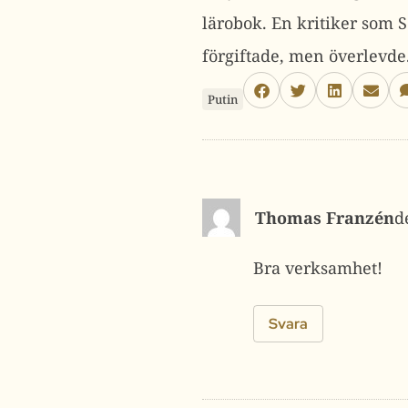
lärobok. En kritiker som S
förgiftade, men överlevd
Putin
Thomas Franzén
Bra verksamhet!
Svara