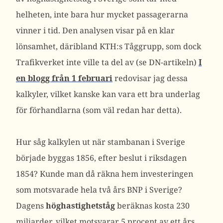
helheten, inte bara hur mycket passagerarna
vinner i tid. Den analysen visar på en klar
lönsamhet, däribland KTH:s Tåggrupp, som dock
Trafikverket inte ville ta del av (se DN-artikeln)
I
en blogg från 1 februari
redovisar jag dessa
kalkyler, vilket kanske kan vara ett bra underlag
för förhandlarna (som väl redan har detta).
Hur såg kalkylen ut när stambanan i Sverige
började byggas 1856, efter beslut i riksdagen
1854? Kunde man då räkna hem investeringen
som motsvarade hela två års BNP i Sverige?
Dagens
höghastighetståg
beräknas kosta 230
miljarder, vilket motsvarar 5 procent av ett års