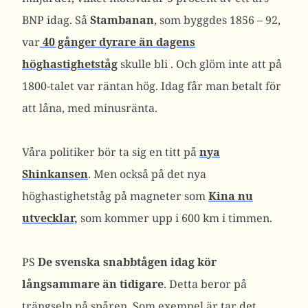
BNP idag. Så
Stambanan
, som byggdes 1856 – 92,
var
40 gånger dyrare än dagens
höghastighetståg
skulle bli . Och glöm inte att på
1800-talet var räntan hög. Idag får man betalt för
att låna, med minusränta.
Våra politiker bör ta sig en titt på
nya
Shinkansen
. Men också på det nya
höghastighetståg på magneter som
Kina nu
utvecklar,
som kommer upp i 600 km i timmen.
PS
De svenska snabbtågen idag kör
långsammare än tidigare
. Detta beror på
trängseln på spåren. Som exempel är tar det