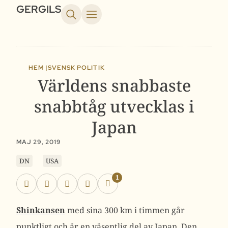
GERGILS
HEM |
SVENSK POLITIK
Världens snabbaste
snabbtåg utvecklas i
Japan
MAJ 29, 2019
DN
USA
1
Shinkansen
med sina 300 km i timmen går
punktligt och är en väsentlig del av Japan. Den