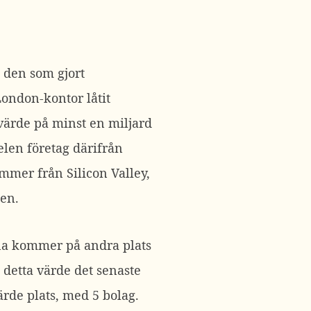
 den som gjort
 London-kontor låtit
värde på minst en miljard
elen företag därifrån
mmer från Silicon Valley,
den.
ina kommer på andra plats
detta värde det senaste
rde plats, med 5 bolag.