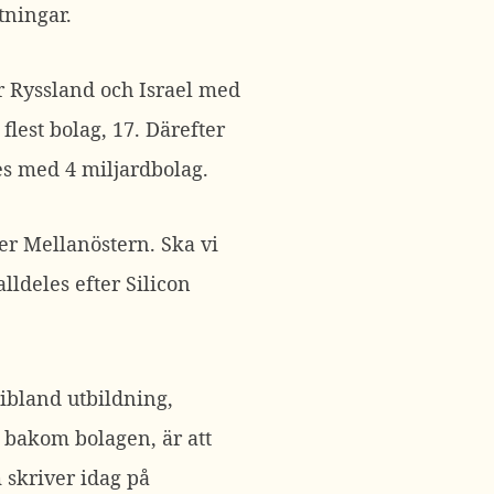
tningar.
år Ryssland och Israel med
flest bolag, 17. Därefter
 med 4 miljardbolag.
er Mellanöstern. Ska vi
ldeles efter Silicon
ribland utbildning,
t bakom bolagen, är att
 skriver idag på