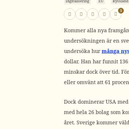
Digitalisering
EU
Ryssland
1
Kommer alla nya framgångs
undersökningen är en sve
undersöka hur
många nys
dollar. Han har funnit 136
minskar dock över tid. Fö
eller omvänt att 61 proce
Dock dominerar USA med 78
med hela 26 bolag som kom
året. Sverige kommer väld