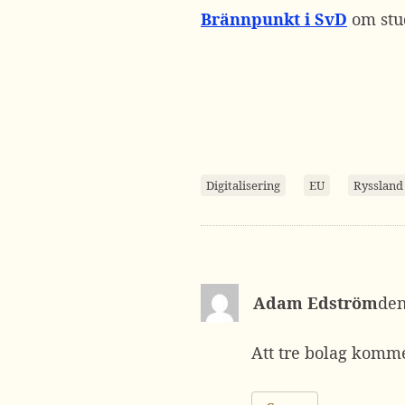
Brännpunkt i SvD
om stu
Digitalisering
EU
Ryssland
Adam Edström
Att tre bolag komm