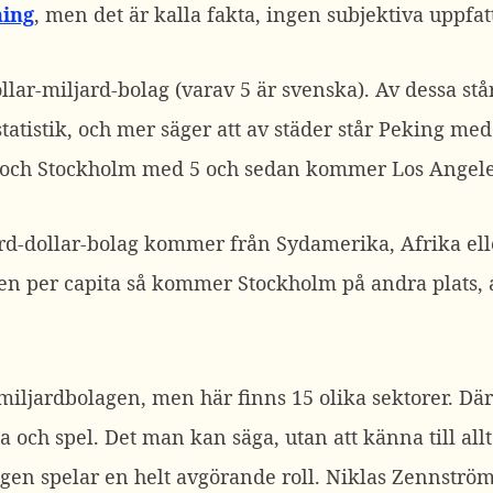
ing
, men det är kalla fakta, ingen subjektiva uppfat
llar-miljard-bolag (varav 5 är svenska). Av dessa st
atistik, och mer säger att av städer står Peking med 
ch Stockholm med 5 och sedan kommer Los Angeles
ard-dollar-bolag kommer från Sydamerika, Afrika ell
en per capita så kommer Stockholm på andra plats, al
miljardbolagen, men här finns 15 olika sektorer. Dä
sa och spel. Det man kan säga, utan att känna till all
gen spelar en helt avgörande roll. Niklas Zennström