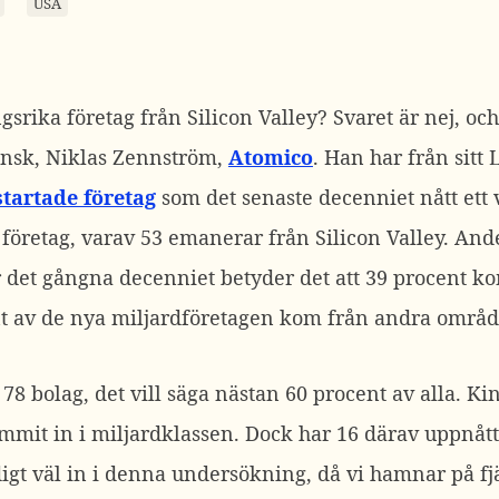
USA
rika företag från Silicon Valley? Svaret är nej, och
nsk, Niklas Zennström,
Atomico
. Han har från sitt
tartade företag
som det senaste decenniet nått ett 
 företag, varav 53 emanerar från Silicon Valley. And
r det gångna decenniet betyder det att 39 procent ko
nt av de nya miljardföretagen kom från andra områ
 bolag, det vill säga nästan 60 procent av alla. K
mit in i miljardklassen. Dock har 16 därav uppnått 
igt väl in i denna undersökning, då vi hamnar på fjä