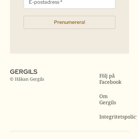
GERGILS
Följ på
© Håkan Gergils
Facebook
Om
Gergils
Integritetspolicy