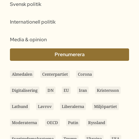
Svensk politik
Internationell politik
Media & opinion
Prenumerera
Almedalen
Centerpartiet
Corona
Digitalisering
DN
EU
Iran
Kristersson
Lathund
Lavrov
Liberalerna
Miljöpartiet
Moderaterna
OECD
Putin
Ryssland
Sverigedemokraterna
Trump
Ukraina
USA