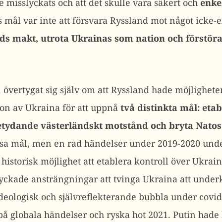
 misslyckats och att det skulle vara säkert och
enkel
s mål var inte att försvara Ryssland mot något icke-
ds makt, utrota Ukrainas som nation och förstör
 övertygat sig själv om att Ryssland hade möjligheten 
ion av Ukraina för att uppnå
två distinkta mål: etab
etydande västerländskt motstånd och bryta Natos
essa mål, men en rad händelser under 2019-2020 under
istorisk möjlighet att etablera kontroll över Ukrain
lyckade ansträngningar att tvinga Ukraina att underk
deologisk och självreflekterande bubbla under cov
å globala händelser och ryska hot 2021. Putin hade b