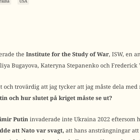
raina
USA
cerade the
Institute for the Study of War
, ISW, en a
aliya Bugayova, Kateryna Stepanenko och Frederick
 och trovärdig att jag tycker att jag måste dela med 
in och hur slutet på kriget måste se ut?
imir Putin
invaderade inte Ukraina 2022 eftersom 
dde att Nato var svagt,
att hans ansträngningar att 