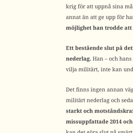
krig för att uppnå sina mål
annat än att ge upp för h
möjlighet han trodde att
Ett bestående slut på de
nederlag.
Han – och hans e
vilja militärt, inte kan u
Det finns ingen annan väg t
militärt nederlag och sedan
starkt och motståndskraf
missuppfattade 2014 och
kan det göra slut på smärta