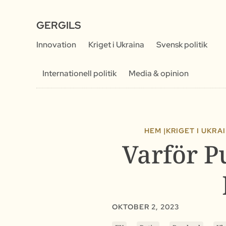
GERGILS
Innovation
Kriget i Ukraina
Svensk politik
Internationell politik
Media & opinion
HEM |
KRIGET I UKRA
Varför P
OKTOBER 2, 2023