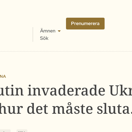
Prenumerera
Ämnen
Sök
INA
utin invaderade Uk
hur det måste sluta