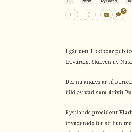
EU
Putin
Ryssland
Uk
5
I går den 1 oktober publi
trovärdig. Skriven av Nat
Denna analys är så korrekt
bild av
vad som drivit Put
Rysslands
president Vlad
invaderade för att han
tro