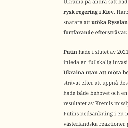
Ukraina på andra sätt hade
rysk regering i Kiev
. Han
snarare att
utöka Rysslan
fortfarande eftersträvar.
Putin
hade i slutet av 2021
inleda en fullskalig invas
Ukraina utan att möta b
strävat efter att uppnå d
hade både behovet och en h
resultatet av Kremls miss
Putins nedsänkning i en i
västerländska reaktioner p