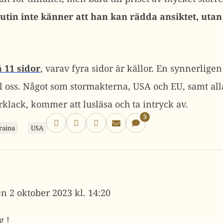
Putin inte känner att han kan rädda ansiktet, utan
 11 sidor
, varav fyra sidor är källor. En synnerli
ill oss. Något som stormakterna, USA och EU, samt al
arklack, kommer att lusläsa och ta intryck av.
5
raina
USA
2 oktober 2023 kl. 14:20
g !