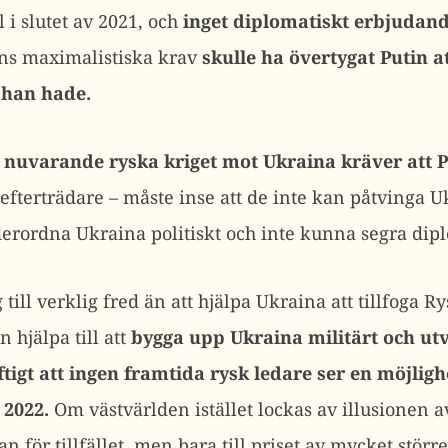
 i slutet av 2021, och
inget diplomatiskt erbjudande
ans maximalistiska krav
skulle ha övertygat Putin a
 han hade.
t nuvarande ryska kriget mot Ukraina kräver att P
fterträdare – måste inse att de inte kan påtvinga U
nderordna Ukraina politiskt och inte kunna segra dip
ill verklig fred än att hjälpa Ukraina att tillfoga Ry
 hjälpa till att
bygga upp Ukraina militärt och utv
tigt att ingen framtida rysk ledare ser en möjlig
 2022.
Om västvärlden istället lockas av illusionen 
n för tillfället, men bara till priset av mycket stör