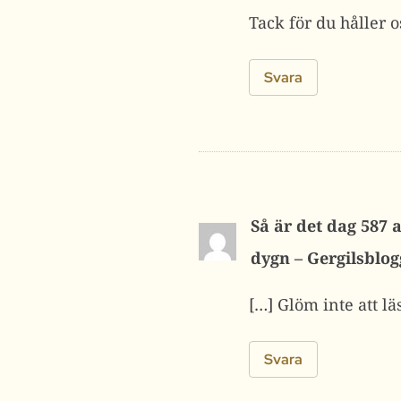
Tack för du håller o
Svara
Så är det dag 587 
dygn – Gergilsblo
[…] Glöm inte att lä
Svara