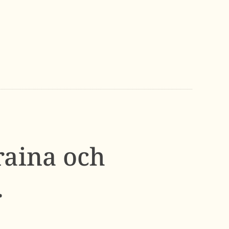
raina och
.