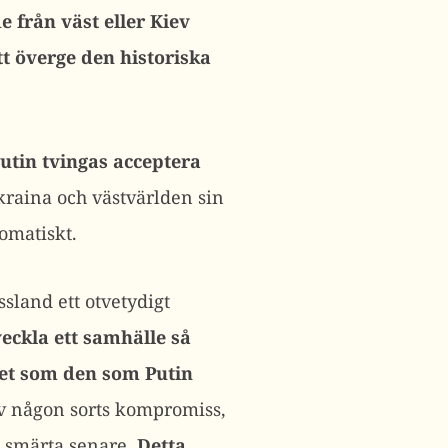
 från väst eller Kiev
tt överge den historiska
utin tvingas acceptera
kraina och västvärlden sin
lomatiskt.
ssland ett otvetydigt
eckla ett samhälle så
het som den som Putin
av någon sorts kompromiss,
re smärta senare.
Detta