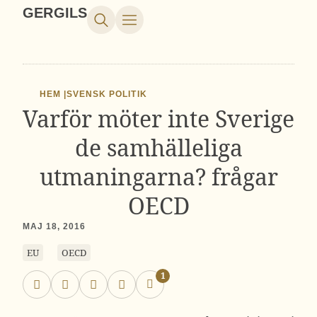
GERGILS
HEM |
SVENSK POLITIK
Varför möter inte Sverige
de samhälleliga
utmaningarna? frågar
OECD
MAJ 18, 2016
EU
OECD
1