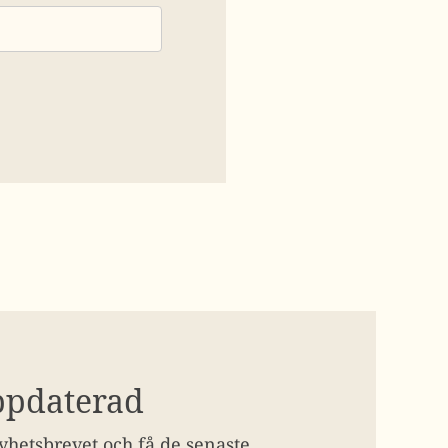
ppdaterad
hetsbrevet och få de senaste