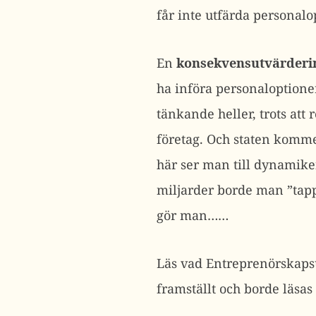
får inte utfärda personal
En
konsekvensutvärderi
ha införa personaloptioner
tänkande heller, trots att
företag. Och staten kommer
här ser man till dynamiken
miljarder borde man ”tapp
gör man……
Läs vad Entreprenörskap
framställt och borde läsas