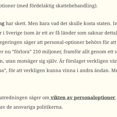
optioner (med fördelaktig skattebehandling).
ng
har skett. Men bara vad det skulle kosta staten. In
 i Sverige (som är ett av få länder som saknar dett
 regeringen säger att personal-optioner behövs för at
 nu ”förlora” 210 miljoner, framför allt genom ett sk
, utan motsäger sig själv. Är förslaget verkligen vä
a”, för att verkligen kunna vinna i andra ändan. Me
sutredningen säger om
vikten av personaloptioner
 av de ansvariga politikerna.