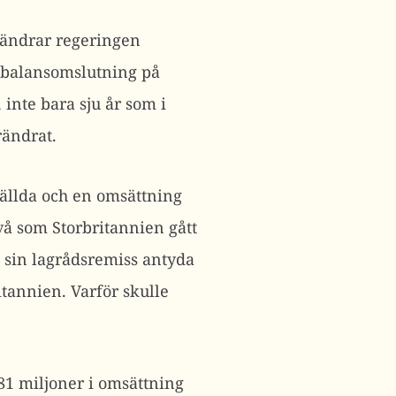
örändrar regeringen
r balansomslutning på
inte bara sju år som i
rändrat.
ställda och en omsättning
å som Storbritannien gått
i sin lagrådsremiss antyda
tannien. Varför skulle
81 miljoner i omsättning