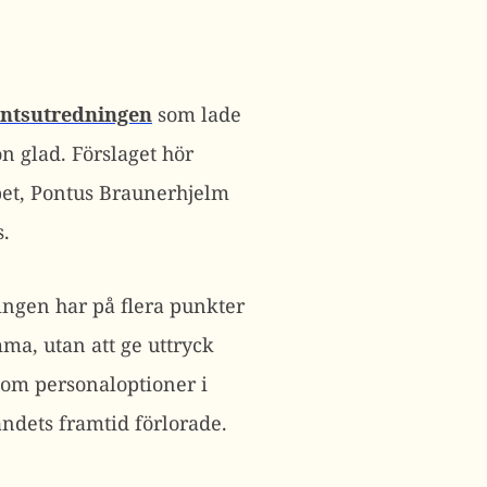
entsutredningen
som lade
n glad. Förslaget hör
pet, Pontus Braunerhjelm
s.
ingen har på flera punkter
mma, utan att ge uttryck
 om personaloptioner i
ndets framtid förlorade.