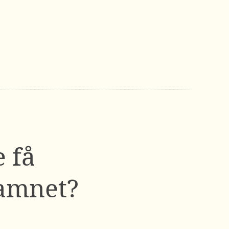
e få
namnet?