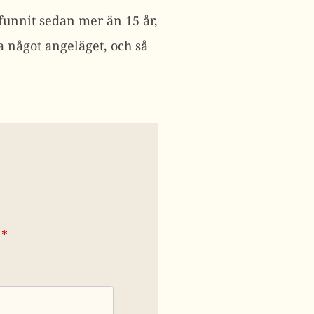
 funnit sedan mer än 15 år,
a något angeläget, och så
*