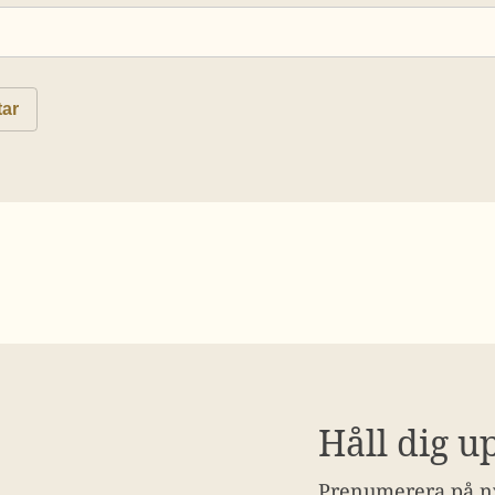
Håll dig u
Prenumerera på ny