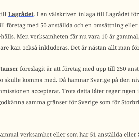
till
Lagrådet
. I en välskriven inlaga till Lagrådet f
ill företag med 50 anställda och en omsättning elle
hålls. Men verksamheten får nu vara 10 år gammal, 
are kan också inkluderas. Det är nästan allt man fö
stanser
föreslagit är att företag med upp till 250 an
uro skulle komma med. Då hamnar Sverige på den niv
mmissionen accepterat. Trots detta låter regeringen 
 godkänna samma gränser för Sverige som för Storbri
ammal verksamhet eller som har 51 anställda eller 