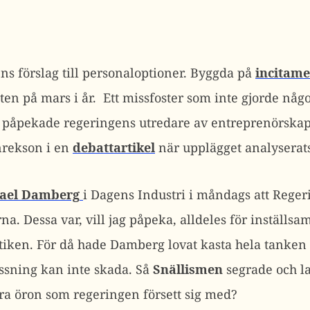
ns förslag till personaloptioner. Byggda på
incitam
ten på mars i år. Ett missfoster som inte gjorde någo
, påpekade regeringens utredare av entreprenörska
nrekson i en
debattartikel
när upplägget analyserat
ael Damberg
i Dagens Industri i måndags att Reger
na. Dessa var, vill jag påpeka, alldeles för inställsa
itiken. För då hade Damberg lovat kasta hela tanken
ssning kan inte skada. Så
Snällismen
segrade och la
ra öron som regeringen försett sig med?