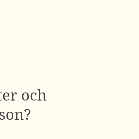
ter och
sson?