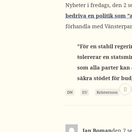
Nyheter i fredags, den 2 s
bedriva en politik som ”
förhandla med Vänsterpartie
”För en stabil reger
tolererar en statsmi
som alla parter kan
säkra stödet för bud
DN
EU
Kristersson
Jan Boman
7 s