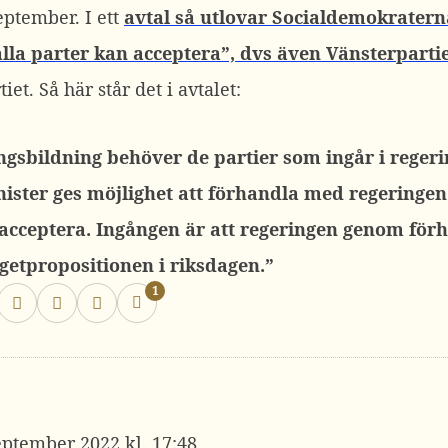
eptember. I ett
avtal så utlovar Socialdemokratern
alla parter kan acceptera”, dvs även Vänsterpartie
t. Så här står det i avtalet:
ingsbildning behöver de partier som ingår i rege
nister ges möjlighet att förhandla med regeringen
 acceptera. Ingången är att regeringen genom fö
getpropositionen i riksdagen.”
1
eptember 2022 kl. 17:48