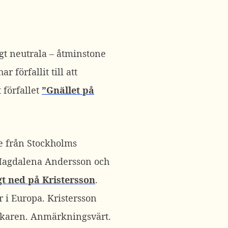
igt neutrala – åtminstone
 förfallit till att
 förfallet
”Gnället på
e från Stockholms
Magdalena Andersson och
t ned på Kristersson
.
 i Europa. Kristersson
rskaren. Anmärkningsvärt.