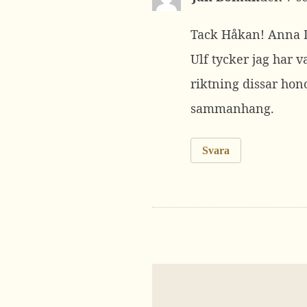
Tack Håkan! Anna Da
Ulf tycker jag har v
riktning dissar hono
sammanhang.
Svara