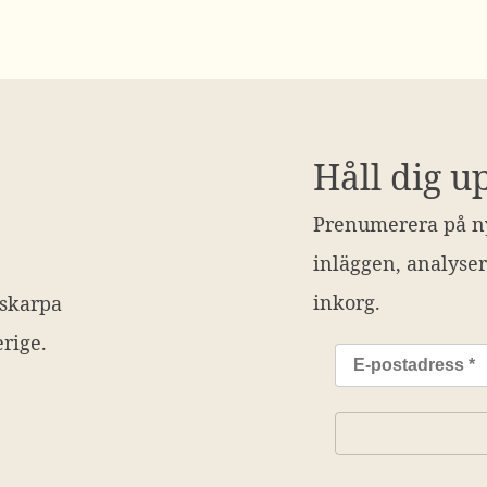
Håll dig u
Prenumerera på ny
inläggen, analyser
inkorg.
 skarpa
rige.