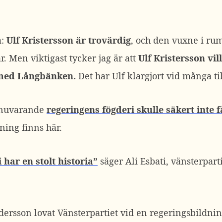
a:
Ulf Kristersson är trovärdig
, och den vuxne i rum
år. Men viktigast tycker jag är att
Ulf Kristersson vill
a med Långbänken.
Det har Ulf klargjort vid många til
 nuvarande
regeringens fögderi skulle säkert inte få
ning finns här.
 har en stolt historia”
säger Ali Esbati, vänsterpart
rsson lovat Vänsterpartiet vid en regeringsbildni