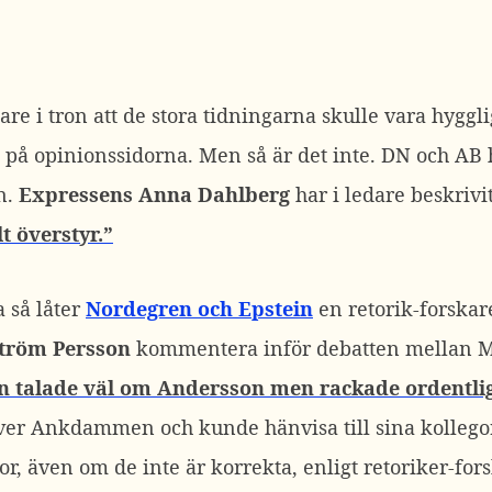
gare i tron att de stora tidningarna skulle vara hyggl
på opinionssidorna. Men så är det inte. DN och AB har
n.
Expressens Anna Dahlberg
har i ledare beskrivit
t överstyr.”
a så låter
Nordegren och Epstein
en retorik-forskar
tröm Persson
kommentera inför debatten mellan 
 talade väl om Andersson men rackade ordentlig
över Ankdammen och kunde hänvisa till sina kollegor
or, även om de inte är korrekta, enligt retoriker-fo