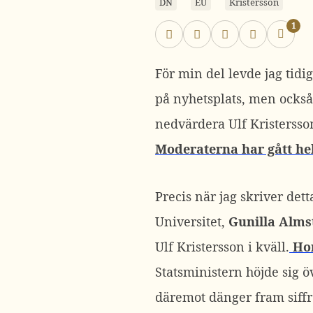
DN
EU
Kristersson
1
För min del levde jag tidi
på nyhetsplats, men också 
nedvärdera Ulf Kristersso
Moderaterna har gått hel
Precis när jag skriver dett
Universitet,
Gunilla Alms
Ulf Kristersson i kväll.
Hon
Statsministern höjde sig 
däremot dänger fram siffr