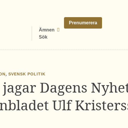
Prenumerera
Ämnen
Sök
,
ION
SVENSK POLITIK
 jagar Dagens Nyhe
nbladet Ulf Krister