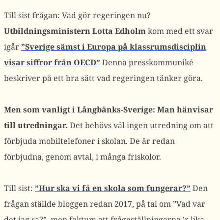
Till sist frågan: Vad gör regeringen nu?
Utbildningsministern Lotta Edholm
kom med ett svar
igår
”Sverige sämst i Europa på klassrumsdisciplin
visar siffror från OECD”
Denna presskommuniké
beskriver på ett bra sätt vad regeringen tänker göra.
Men som vanligt i Långbänks-Sverige: Man hänvisar
till utredningar.
Det behövs väl ingen utredning om att
förbjuda mobiltelefoner i skolan. De är redan
förbjudna, genom avtal, i många friskolor.
Till sist:
”Hur ska vi få en skola som fungerar?”
Den
frågan ställde bloggen redan 2017, på tal om ”Vad var
det jag sa?”, men faktum att frågeställningarna ’r lika