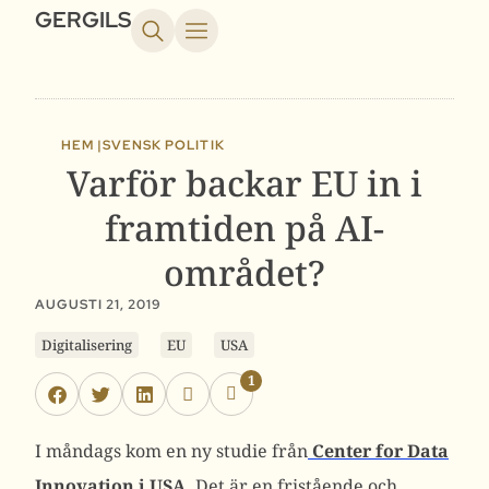
GERGILS
HEM |
SVENSK POLITIK
Varför backar EU in i
framtiden på AI-
området?
AUGUSTI 21, 2019
Digitalisering
EU
USA
1
I måndags kom en ny studie från
Center for Data
Innovation i USA.
Det är en fristående och