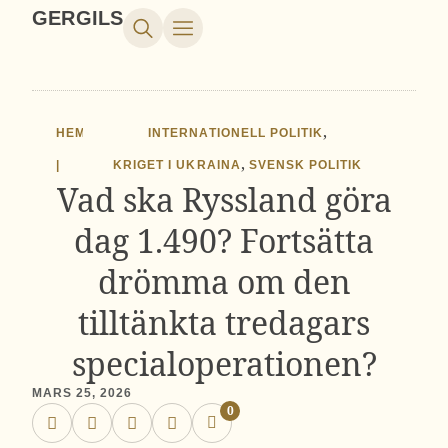
GERGILS
,
HEM
INTERNATIONELL POLITIK
,
|
KRIGET I UKRAINA
SVENSK POLITIK
Vad ska Ryssland göra
dag 1.490? Fortsätta
drömma om den
tilltänkta tredagars
specialoperationen?
MARS 25, 2026
0