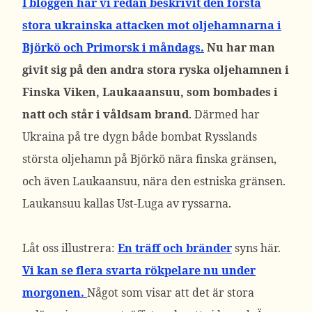
I bloggen har vi redan beskrivit den första
stora ukrainska attacken mot oljehamnarna i
Björkö och Primorsk i måndags.
Nu har man
givit sig på den andra stora ryska oljehamnen i
Finska Viken, Laukaaansuu, som bombades i
natt och står i våldsam brand
. Därmed har
Ukraina på tre dygn både bombat Rysslands
största oljehamn på Björkö nära finska gränsen,
och även Laukaansuu, nära den estniska gränsen.
Laukansuu kallas Ust-Luga av ryssarna.
Låt oss illustrera:
En träff och b
ränder
syns här.
Vi kan se flera svarta rökpelare nu under
morgonen.
Något som visar att det är stora