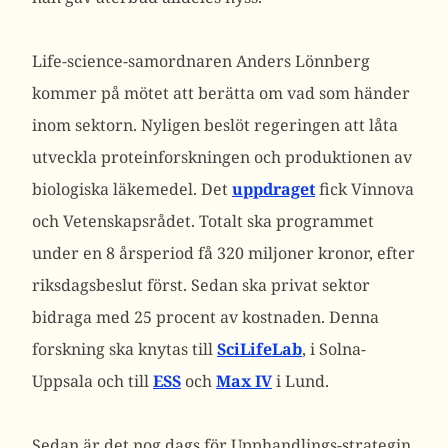
Life-science-samordnaren Anders Lönnberg
kommer på mötet att berätta om vad som händer
inom sektorn. Nyligen beslöt regeringen att låta
utveckla proteinforskningen och produktionen av
biologiska läkemedel. Det
uppdraget
fick Vinnova
och Vetenskapsrådet. Totalt ska programmet
under en 8 årsperiod få 320 miljoner kronor, efter
riksdagsbeslut först. Sedan ska privat sektor
bidraga med 25 procent av kostnaden. Denna
forskning ska knytas till
SciLifeLab
, i Solna-
Uppsala och till
ESS
och
Max IV
i Lund.
Sedan är det nog dags för Upphandlings-strategin,