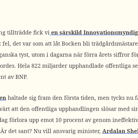
g tillträdde fick vi
en särskild Innovationsmyndig
 fel, det var som att låt Bocken bli trädgårdsmästa
anska tyst, utom i dagarna när förra årets siffror fö
ordes. Hela 822 miljarder upphandlade offentliga se
nt av BNP.
en
haltade sig fram den första tiden, men tycks nu fåt
rt att den offentliga upphandlingen slösar med sin
ag förlora upp emot 10 procent av genom ineffekti
 Är det sant? Nu vill ansvarig minister,
Ardalan She