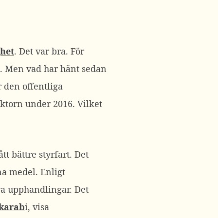
het
. Det var bra. För
re. Men vad har hänt sedan
r den offentliga
ktorn under 2016. Vilket
t bättre styrfart. Det
a medel. Enligt
va upphandlingar. Det
karab
i, visa