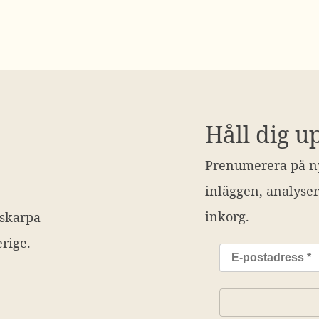
Håll dig u
Prenumerera på ny
inläggen, analyser
inkorg.
 skarpa
rige.