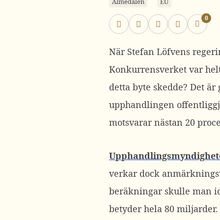
Almedalen
EU
0
När Stefan Löfvens regerin
Konkurrensverket var helt
detta byte skedde? Det är g
upphandlingen offentliggj
motsvarar nästan 20 proce
Upphandlingsmyndighet
verkar dock anmärkningsvä
beräkningar skulle man id
betyder hela 80 miljarder.