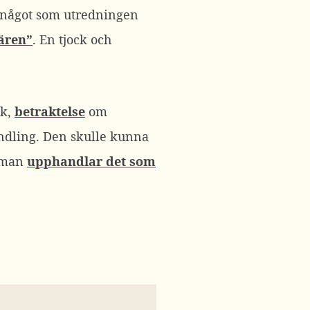
 något som utredningen
fären”
. En tjock och
sk,
betraktelse
om
ndling. Den skulle kunna
r man
upphandlar det som