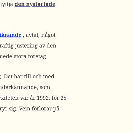
nyttja
den nystartade
liknande
, avtal, något
raftig justering av den
medelstora företag.
. Det har till och med
t underkännande, som
iteten var år 1992, för 25
ryr sig. Vem förlorar på