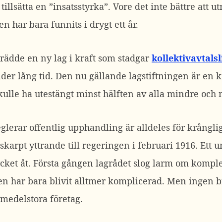
illsätta en ”insatsstyrka”. Vore det inte bättre att ut
n har bara funnits i drygt ett år.
trädde en ny lag i kraft som stadgar
kollektivavtals
nder lång tid. Den nu gällande lagstiftningen är en k
kulle ha utestängt minst hälften av alla mindre och 
lerar offentlig upphandling är alldeles för krånglig
 skarpt yttrande till regeringen i februari 1916. Et
cket åt. Första gången lagrådet slog larm om komplex
en har bara blivit alltmer komplicerad. Men ingen b
medelstora företag.