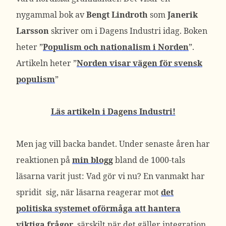
nygammal bok av
Bengt Lindroth
som
Janerik
Larsson
skriver om i Dagens Industri idag. Boken
heter ”
Populism och nationalism i Norden
”.
Artikeln heter ”
Norden visar vägen för svensk
populism
”
Läs artikeln i Dagens Industri!
Men jag vill backa bandet. Under senaste åren har
reaktionen på
min blogg
bland de 1000-tals
läsarna varit just: Vad gör vi nu? En vanmakt har
spridit sig, när läsarna reagerar mot
det
politiska systemet oförmåga att hantera
viktiga frågor
, särskilt när det gäller integration,