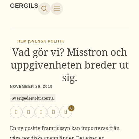
GERGILS
HEM |
SVENSK POLITIK
Vad gör vi? Misstron och
uppgivenheten breder ut
sig.
NOVEMBER 26, 2019
Sverigedemokraterna
0
En ny positiv framtidssyn kan importeras från
våra nordiska grannländer. Det visar en