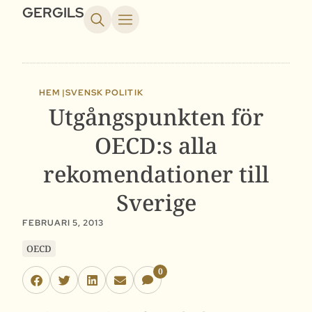
GERGILS
HEM |
SVENSK POLITIK
Utgångspunkten för
OECD:s alla
rekomendationer till
Sverige
FEBRUARI 5, 2013
OECD
0