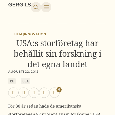
GERGILS
HEM |
INNOVATION
USA:s storföretag har
behållit sin forskning i
det egna landet
AUGUSTI 22, 2012
EU
USA
0
För 30 år sedan hade de amerikanska
storföretagen 87 procent av sin forskning i USA.