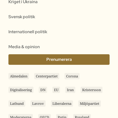
Kriget i Ukraina
Svensk politik
Internationell politik
Media & opinion
Prenumerera
Almedalen
Centerpartiet
Corona
Digitalisering
DN
EU
Iran
Kristersson
Lathund
Lavrov
Liberalerna
Miljöpartiet
Moderaterna
OECD
Putin
Ryssland