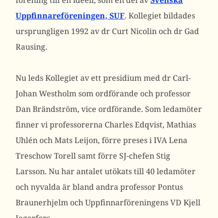
förening till en idéell, som en del av
Svenska
Uppfinnareföreningen, SUF
. Kollegiet bildades
ursprungligen 1992 av dr Curt Nicolin och dr Gad
Rausing.
Nu leds Kollegiet av ett presidium med dr Carl-
Johan Westholm som ordförande och professor
Dan Brändström, vice ordförande. Som ledamöter
finner vi professorerna Charles Edqvist, Mathias
Uhlén och Mats Leijon, förre preses i IVA Lena
Treschow Torell samt förre SJ-chefen Stig
Larsson. Nu har antalet utökats till 40 ledamöter
och nyvalda är bland andra professor Pontus
Braunerhjelm och Uppfinnarföreningens VD Kjell