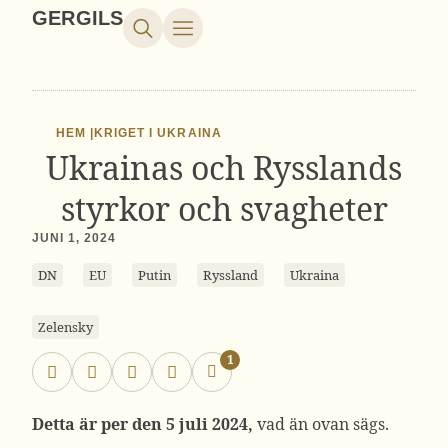
GERGILS
HEM |
KRIGET I UKRAINA
Ukrainas och Rysslands
styrkor och svagheter
JUNI 1, 2024
DN
EU
Putin
Ryssland
Ukraina
Zelensky
1
Detta är per den 5 juli 2024,
vad än ovan sägs.