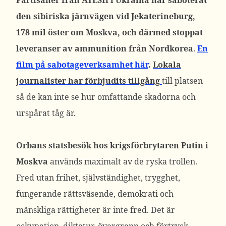
Partisaner från ATESH i Ukraina har saboterat
den sibiriska järnvägen vid Jekaterineburg,
178 mil öster om Moskva, och därmed stoppat
leveranser av ammunition från Nordkorea
.
En
film på sabotageverksamhet här
.
Lokala
journalister har förbjudits tillgång
till platsen
så de kan inte se hur omfattande skadorna och
urspårat tåg är.
Orbans statsbesök hos krigsförbrytaren Putin i
Moskva
används maximalt av de ryska trollen.
Fred utan frihet, självständighet, trygghet,
fungerande rättsväsende, demokrati och
mänskliga rättigheter är inte fred. Det är