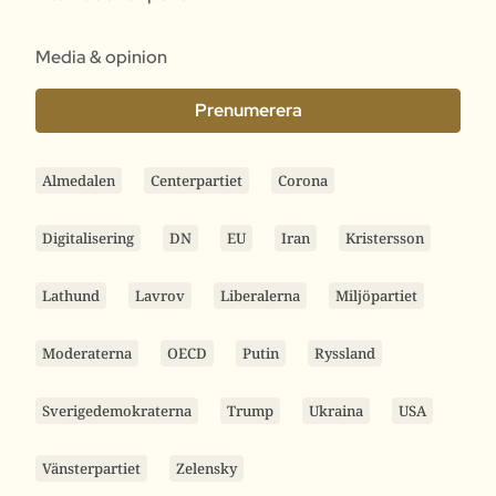
Media & opinion
Prenumerera
Almedalen
Centerpartiet
Corona
Digitalisering
DN
EU
Iran
Kristersson
Lathund
Lavrov
Liberalerna
Miljöpartiet
Moderaterna
OECD
Putin
Ryssland
Sverigedemokraterna
Trump
Ukraina
USA
Vänsterpartiet
Zelensky