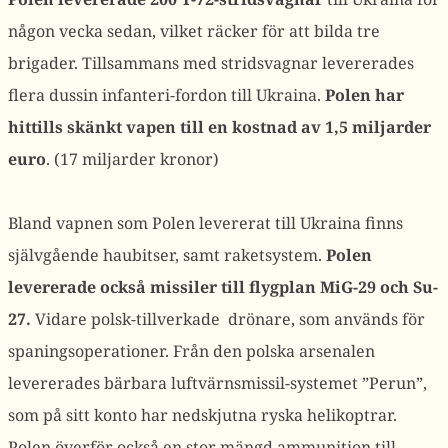
någon vecka sedan, vilket räcker för att bilda tre
brigader. Tillsammans med stridsvagnar levererades
flera dussin infanteri-fordon till Ukraina.
Polen har
hittills skänkt vapen till en kostnad av 1,5 miljarder
euro
. (17 miljarder kronor)
Bland vapnen som Polen levererat till Ukraina finns
självgående haubitser, samt raketsystem.
Polen
levererade också missiler till flygplan MiG-29 och Su-
27.
Vidare polsk-tillverkade drönare, som används för
spaningsoperationer. Från den polska arsenalen
levererades bärbara luftvärnsmissil-systemet ”Perun”,
som på sitt konto har nedskjutna ryska helikoptrar.
Polen överför också en stor mängd ammunition till