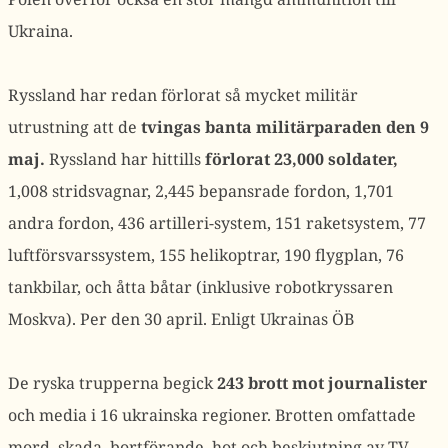
Ukraina.
Ryssland har redan förlorat så mycket militär
utrustning att de
tvingas banta militärparaden den 9
maj.
Ryssland har hittills
förlorat 23,000 soldater,
1,008 stridsvagnar, 2,445 bepansrade fordon, 1,701
andra fordon, 436 artilleri-system, 151 raketsystem, 77
luftförsvarssystem, 155 helikoptrar, 190 flygplan, 76
tankbilar, och åtta båtar (inklusive robotkryssaren
Moskva). Per den 30 april. Enligt Ukrainas ÖB
De ryska trupperna begick
243 brott mot journalister
och media i 16 ukrainska regioner. Brotten omfattade
mord, skada, bortförande, hot och beskjutning av TV-