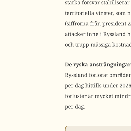
starka försvar stabilisera
territoriella vinster, som
(siffrorna från president 
attacker inne i Ryssland 
och trupp-mässiga kostnad
De ryska ansträngningar 
Ryssland förlorat områden
per dag hittills under 202
förluster är mycket mindre
per dag.