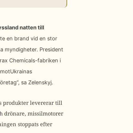
ssland natten till
ste en brand vid en stor
ska myndigheter.
President
rax Chemicals-fabriken i
 motUkrainas
företag”, sa Zelenskyj.
 produkter levererar till
ch drönare, missilmotorer
ingen stoppats efter