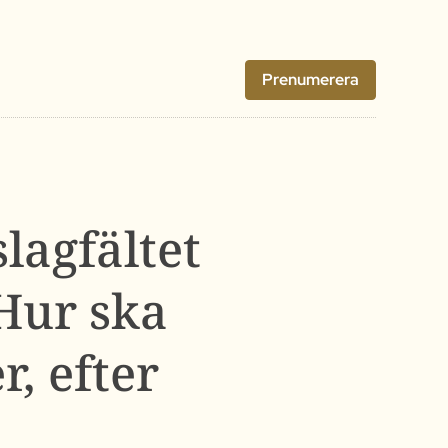
Prenumerera
lagfältet
 Hur ska
, efter