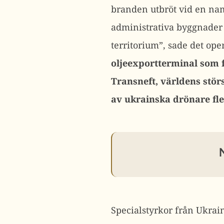
branden utbröt vid en nam
administrativa byggnader 
territorium”, sade det ope
oljeexportterminal som f
Transneft, världens stör
av ukrainska drönare fl
Specialstyrkor från Ukrain