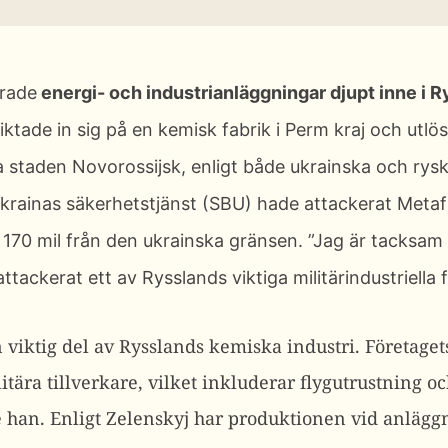
erade
energi- och industrianläggningar djupt inne i Ry
riktade in sig på en kemisk fabrik i Perm kraj och utlö
a staden Novorossijsk, enligt både ukrainska och ry
krainas säkerhetstjänst (SBU) hade attackerat Metaf
a 170 mil från den ukrainska gränsen.
”Jag är tacksam
ttackerat ett av Rysslands viktiga militärindustriella 
viktig del av Rysslands kemiska industri. Företagets
itära tillverkare, vilket inkluderar flygutrustning o
e han.
Enligt Zelenskyj har produktionen vid anläggn