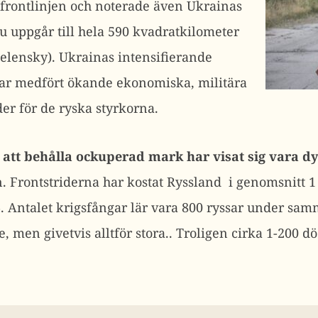
r frontlinjen och noterade även Ukrainas
 nu uppgår till hela 590 kvadratkilometer
Zelensky). Ukrainas intensifierande
har medfört ökande ekonomiska, militära
er för de ryska styrkorna.
att behålla ockuperad mark har visat sig vara d
. Frontstriderna har kostat Ryssland i genomsnitt 
6. Antalet krigsfångar lär vara 800 ryssar under sa
, men givetvis alltför stora.. Troligen cirka 1-200 