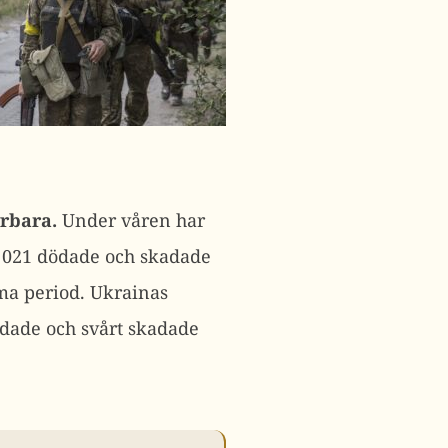
yrbara.
Under våren har
1 021 dödade och skadade
mma period. Ukrainas
dödade och svårt skadade