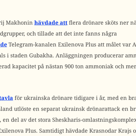
rij Makhonin
hävdade att
flera drönare sköts ner n
dgrupper, och tillade att det inte fanns några
ade
Telegram-kanalen Exilenova Plus att målet va
als i staden Gubakha. Anläggningen producerar am
rad kapacitet på nästan 900 ton ammoniak och mer 
tavla
för ukrainska drönare tidigare i år, med en br
sland utlöste en separat ukrainsk drönarattack en b
, en del av det stora Sheskharis-omlastningskomple
xilenova Plus.
Samtidigt hävdade Krasnodar Krajs o