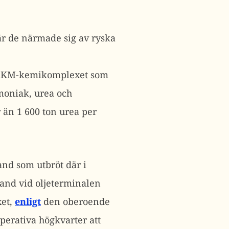
är de närmade sig av ryska
r AKM-kemikomplexet som
moniak, urea och
än 1 600 ton urea per
and som utbröt där i
rand vid oljeterminalen
xet,
enligt
den oberoende
perativa högkvarter att