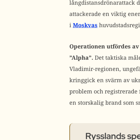
långdistansdrönarattack 
attackerade en viktig ener
i
Moskvas
huvudstadsregi
Operationen utfördes av 
”Alpha”.
Det taktiska måle
Vladimir-regionen, ungef
kringgick en svärm av ukr
problem och registrerade f
en storskalig brand som s
Rysslands spe