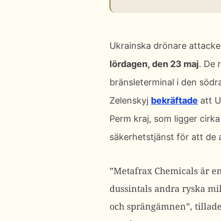
Ukrainska drönare a
ttack
lördagen,
den 23 maj
. De 
bränsleterminal i den södr
Zelenskyj
bekräftade
att U
Perm kraj, som ligger cirk
säkerhetstjänst för att de a
”Metafrax Chemicals är en 
dussintals andra ryska mil
och sprängämnen”, tillad