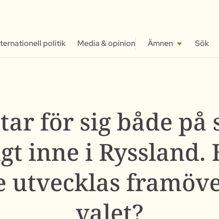
nternationell politik
Media & opinion
Ämnen
Sök
tar för sig både på s
gt inne i Ryssland.
e utvecklas framöver
valet?