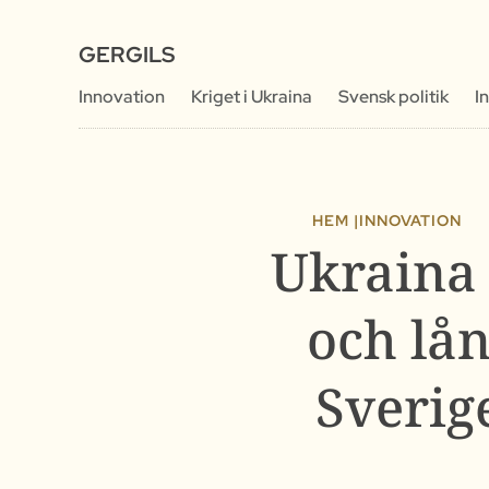
GERGILS
Innovation
Kriget i Ukraina
Svensk politik
I
HEM |
INNOVATION
Ukraina 
och lån
Sverig