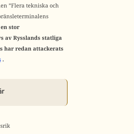
gmen
”Flera tekniska och
 bränsleterminalens
 en stor
s av Rysslands statliga
s har redan attackerats
s
.
är
srik