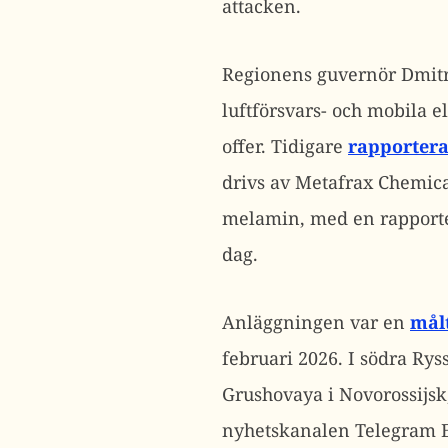
attacken.
Regionens guvernör Dmit
luftförsvars- och mobila el
offer.
Tidigare
rapporter
drivs av Metafrax Chemic
melamin, med en rapporte
dag.
Anläggningen var en
mål
februari 2026.
I södra Rys
Grushovaya i Novorossijsk
nyhetskanalen Telegram E