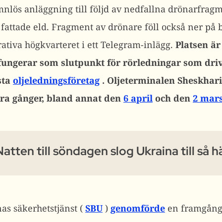
nlös anläggning till följd av nedfallna drönarfra
fattade eld. Fragment av drönare föll också ner på
rativa högkvarteret i ett Telegram-inlägg.
Platsen är
ungerar som slutpunkt för rörledningar som driv
sta
oljeledningsföretag
.
Oljeterminalen Sheskhari
era gånger, bland annat den
6 april
och den
2 mar
Natten till söndagen slog Ukraina till så h
as säkerhetstjänst (
SBU
)
genomförde
en framgång