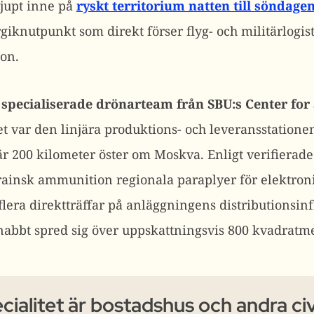
djupt inne på
ryskt territorium natten till söndag
giknutpunkt som direkt förser flyg- och militärlogi
on.
specialiserade drönarteam från SBU:s Center for
t var den linjära produktions- och leveransstationen
är 200 kilometer öster om Moskva.
Enligt verifierad
ainsk ammunition regionala paraplyer för elektroni
lera direktträffar på anläggningens distributionsinf
nabbt spred sig över uppskattningsvis 800 kvadratme
cialitet är bostadshus och andra ci