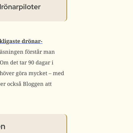
drönarpiloter
ckligaste drönar-
läsningen förstår man
Om det tar 90 dagar i
behöver göra mycket – med
ger också Bloggen att
en