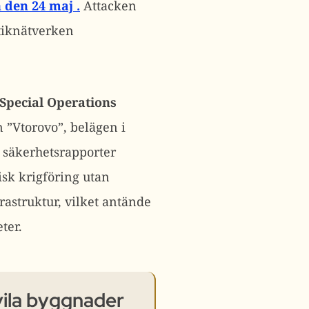
en den 24 maj
.
Attacken
stiknätverken
 Special Operations
 ”Vtorovo”, belägen i
e säkerhetsrapporter
sk krigföring utan
rastruktur, vilket antände
ter.
vila byggnader