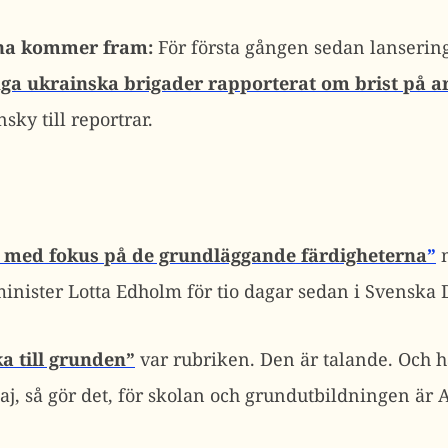
aina kommer fram:
För första gången sedan lanserin
nga ukrainska brigader rapporterat om brist på ar
ky till reportrar.
 med fokus på de grundläggande färdigheterna
”
m
minister Lotta Edholm för tio dagar sedan i Svenska 
a till grunden”
var rubriken. Den är talande. Och ha
j, så gör det, för skolan och grundutbildningen är A