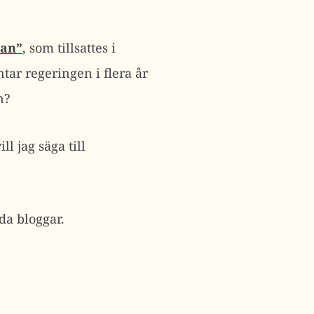
lan”
, som tillsattes i
tar regeringen i flera år
n?
ll jag säga till
ida bloggar.