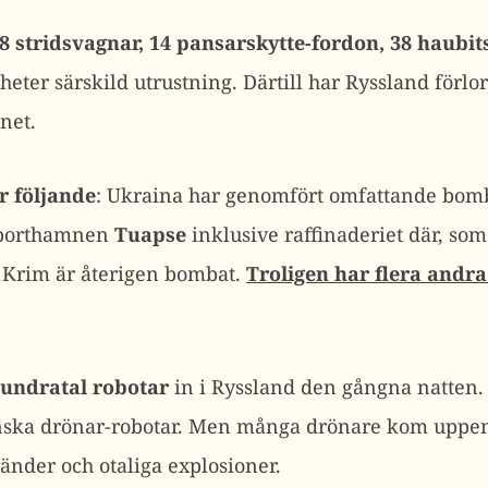
8 stridsvagnar, 14 pansarskytte-fordon, 38 haubit
eter särskild utrustning. Därtill har Ryssland förlor
net.
r följande
: Ukraina har genomfört omfattande bo
xporthamnen
Tuapse
inklusive raffinaderiet där, som
 Krim är återigen bombat.
Troligen har flera andra
hundratal robotar
in i Ryssland den gångna natten
ainska drönar-robotar. Men många drönare kom uppen
änder och otaliga explosioner.