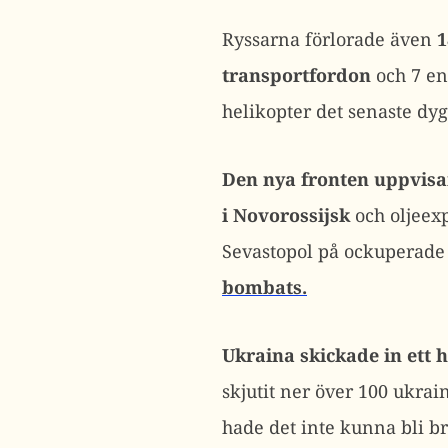
Ryssarna förlorade även
1
transportfordon
och 7 enh
helikopter det senaste dyg
Den nya fronten uppvisa
i
Novorossijsk
och oljee
Sevastopol på ockuperade
bombats.
Ukraina skickade in ett 
skjutit ner över 100 ukr
hade det inte kunna bli br