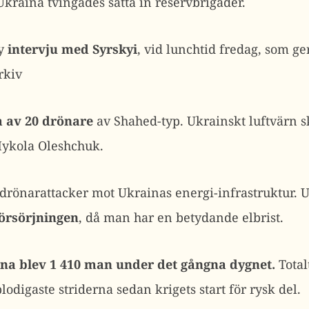
raina tvingades sätta in reservbrigader.
y
intervju med Syrskyi
, vid lunchtid fredag, som ge
rkiv
a av 20 drönare
av Shahed-typ. Ukrainskt luftvärn sk
Mykola Oleshchuk.
 drönarattacker mot Ukrainas energi-infrastruktur. U
försörjningen
, då man har en betydande elbrist.
rna blev 1 410 man under det gångna dygnet.
Total
odigaste striderna sedan krigets start för rysk del.