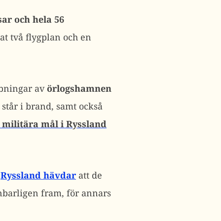
sar och hela 56
at två flygplan och en
mbningar av
örlogshamnen
 står i brand, samt också
 militära mål i Ryssland
.
Ryssland hävdar
att de
barligen fram, för annars