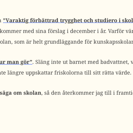
en
”Varaktig förbättrad trygghet och studiero i sko
kommer med sina förslag i december i år. Varför vän
kolan, som är helt grundläggande för kunskapsskola
hur man gör”
. Släng inte ut barnet med badvattnet, vi
 längre uppskattar friskolorna till sitt rätta värde.
 säga om skolan
, så den återkommer jag till i framt