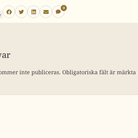
0
y
var
ommer inte publiceras.
Obligatoriska fält är märkta