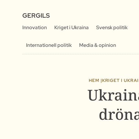
GERGILS
Innovation
Kriget i Ukraina
Svensk politik
Internationell politik
Media & opinion
HEM |
KRIGET I UKRA
Ukraina
dröna