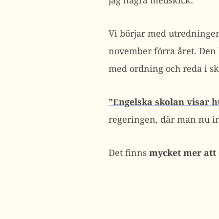
jag några medskick:
Vi börjar med utredning
november förra året. Den 
med ordning och reda i s
”Engelska skolan visar 
regeringen, där man nu inte
Det finns
mycket mer att