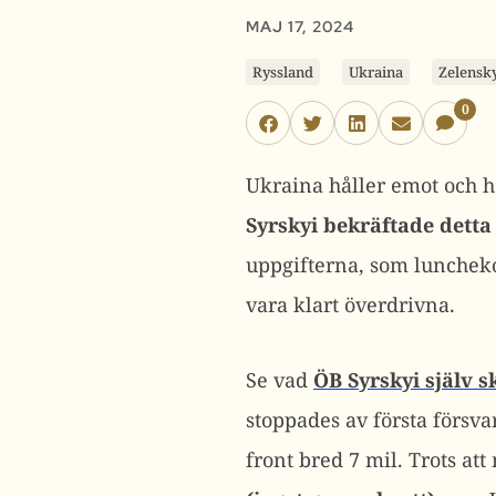
MAJ 17, 2024
Ryssland
Ukraina
Zelensk
0
Ukraina håller emot och 
Syrskyi bekräftade detta 
uppgifterna, som luncheko
vara klart överdrivna.
Se vad
ÖB Syrskyi själv 
stoppades av första försva
front bred 7 mil. Trots at