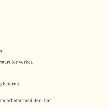
et
start för verket.
igheterna.
 som arbetar med den, har