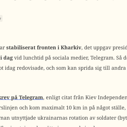
y
har
stabiliserat fronten i Kharkiv
, det uppgav pres
i dag
vid lunchtid på sociala medier, Telegram. Så 
t idag redovisade, och som kan sprida sig till andra
skrev på Telegram
, enligt citat från Kiev Independe
rslinjen och kom maximalt 10 km in på något ställe, 
t man utnyttjade ukrainarnas rotation av soldater (byt