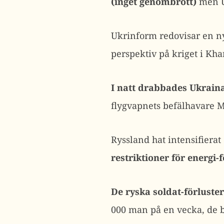
(inget genombrott)
men Uk
Ukrinform redovisar en n
perspektiv på kriget i Kha
I natt drabbades Ukrain
flygvapnets befälhavare 
Ryssland hat intensifierat
restriktioner för energi-
De ryska soldat-förluste
000 man på en vecka, de bl