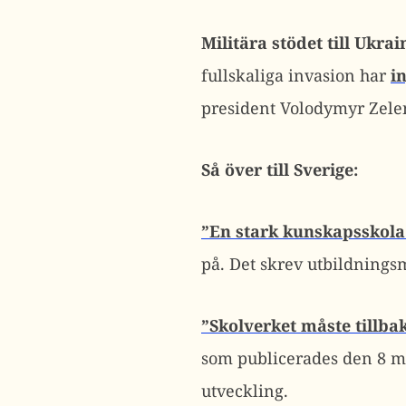
Militära stödet till Ukr
fullskaliga invasion har
i
president Volodymyr Zelens
Så över till Sverige:
”En stark kunskapsskola
på. Det skrev utbildnings
”Skolverket måste tillbak
som publicerades den 8 ma
utveckling.