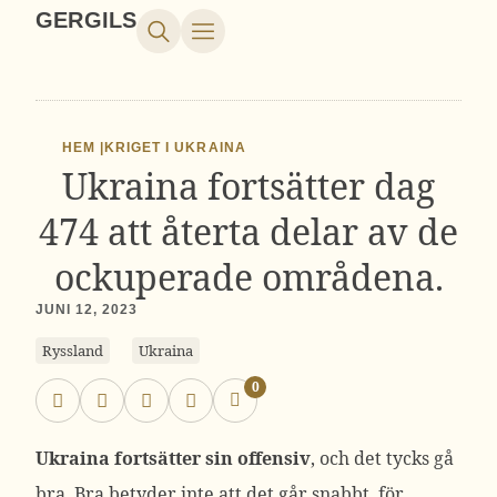
GERGILS
HEM |
KRIGET I UKRAINA
Ukraina fortsätter dag
474 att återta delar av de
ockuperade områdena.
JUNI 12, 2023
Ryssland
Ukraina
0
Ukraina fortsätter sin offensiv
, och det tycks gå
bra. Bra betyder inte att det går snabbt, för