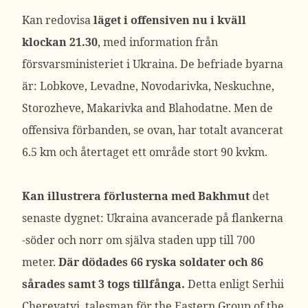
Kan redovisa
läget i offensiven nu i kväll
klockan 21.30
, med information från
försvarsministeriet i Ukraina. De befriade byarna
är: Lobkove, Levadne, Novodarivka, Neskuchne,
Storozheve, Makarivka and Blahodatne. Men de
offensiva förbanden, se ovan, har totalt avancerat
6.5 km och återtaget ett område stort 90 kvkm.
Kan illustrera förlusterna med Bakhmut
det
senaste dygnet: Ukraina avancerade på flankerna
-söder och norr om själva staden upp till 700
meter.
Där dödades 66 ryska soldater och 86
sårades samt 3 togs tillfånga.
Detta enligt Serhii
Cherevatyi, talesman för the Eastern Group of the