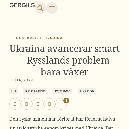
GERGILS
HEM |
KRIGET I UKRAINA
Ukraina avancerar smart
– Rysslands problem
bara växer
JULI 6, 2023
EU
Kristersson
Ryssland
Ukraina
1
Den ryska armen har förlorat har förlorat halva
sin stridsstyrka genom kriget med Ukraina. Det