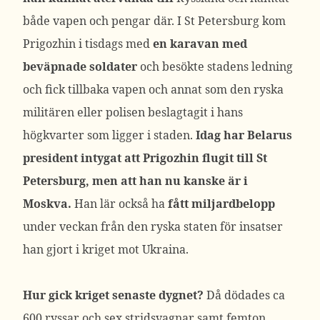
både vapen och pengar där. I St Petersburg kom
Prigozhin i tisdags med
en karavan med
beväpnade soldater
och besökte stadens ledning
och fick tillbaka vapen och annat som den ryska
militären eller polisen beslagtagit i hans
högkvarter som ligger i staden.
Idag har Belarus
president intygat att Prigozhin flugit till St
Petersburg, men att han nu kanske är i
Moskva.
Han lär också ha
fått miljardbelopp
under veckan från den ryska staten för insatser
han gjort i kriget mot Ukraina.
Hur gick kriget senaste dygnet?
Då dödades ca
600 ryssar och sex stridsvagnar samt femton