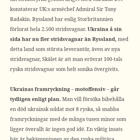
konstaterar UK:s arméchef Admiral Sir Tony
Radakin. Ryssland har enlig Storbritannien
förlorat hela 2.500 stridsvagnar.
Ukraina å sin
sida har nu fler stridsvagnar än Ryssland,
med
detta land som största leverantör, även av nya
stridsvagnar, Skälet är att man erövrat 100-tals
ryska stridsvagnar som helt sonika övergivits.
Ukrainas framryckning – motoffensiv – går
tydligen enligt plan.
Man vill försöka bibehålla
en död ukrainsk soldat mot 8 ryska, så snabba
framryckningar med de många tusen minor som
ligger överallt är ingen god idé. En viktig insats
här är bekämpningen av den ryska militära