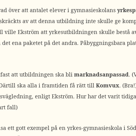
d över att antalet elever i gymnasieskolans
yrkes
kräckts av att denna utbildning inte skulle ge komp
ll ville Ekström att yrkesutbildningen skulle bestå 
 det ena paketet på det andra. Påbyggningsbara platt
fast att utbildningen ska bli
marknadsanpassad
. (
Därtill ska alla i framtiden få rätt till
Komvux
. (Bra
esvägledning, enligt Ekström. Hur har det varit tidig
rt fall)
visa ett gott exempel på en yrkes-gymnasieskola i Söd