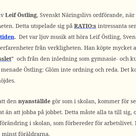
av
Leif Östling
, Svenskt Näringslivs ordförande, när
heten. Detta utspelade sig på
RATIO:s
intressanta s
tiden
.
Det var ljuv musik att höra Leif Östling, Sve
 erfarenheter från verkligheten. Han köpte mycket 
slet
” och från den inledning som gymnasie- och 
 menade Östling: Glöm inte ordning och reda. Det k
öjdes.
 att den
nyanställde
gör som i skolan, kommer för sen
 än att jobba på jobbet. Detta måste alla ta till sig,
 förändring i skolan, som förbereder för arbetslivet. 
e minst föräldrarna.