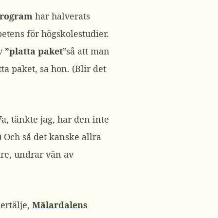
program
har halverats
etens för högskolestudier.
av
”platta paket
”så att man
a paket, sa hon. (Blir det
Va, tänkte jag, har den inte
!) Och så det kanske allra
are, undrar vän av
ertälje,
Mälardalens