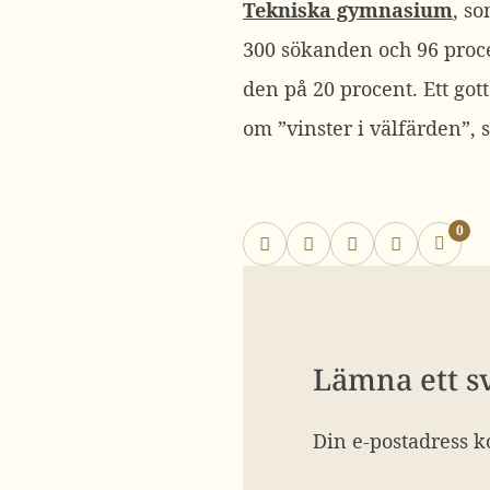
Tekniska gymnasium
, so
300 sökanden och 96 proce
den på 20 procent. Ett got
om ”vinster i välfärden”, s
0
Lämna ett s
Din e-postadress k