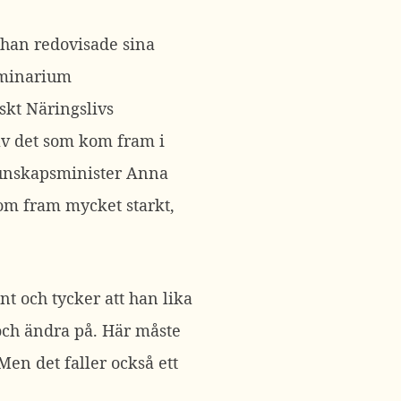
 han redovisade sina
eminarium
nskt Näringslivs
av det som kom fram i
kunskapsminister Anna
om fram mycket starkt,
t och tycker att han lika
 och ändra på. Här måste
Men det faller också ett