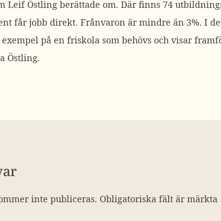
m Leif Östling berättade om. Där finns 74 utbildnings
nt får jobb direkt. Frånvaron är mindre än 3%. I de
t exempel på en friskola som behövs och visar framfött
a Östling.
var
ommer inte publiceras.
Obligatoriska fält är märkta