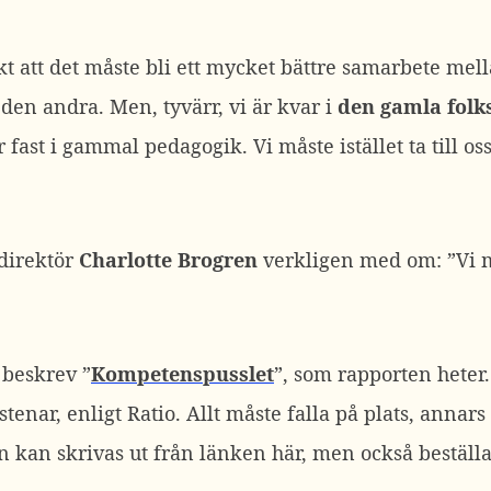
rkt att det måste bli ett mycket bättre samarbete me
den andra. Men, tyvärr, vi är kvar i
den gamla folks
 fast i gammal pedagogik. Vi måste istället ta till os
direktör
Charlotte Brogren
verkligen med om: ”Vi m
beskrev ”
Kompetenspusslet
”, som rapporten heter.
tenar, enligt Ratio. Allt måste falla på plats, annars
en kan skrivas ut från länken här, men också beställ