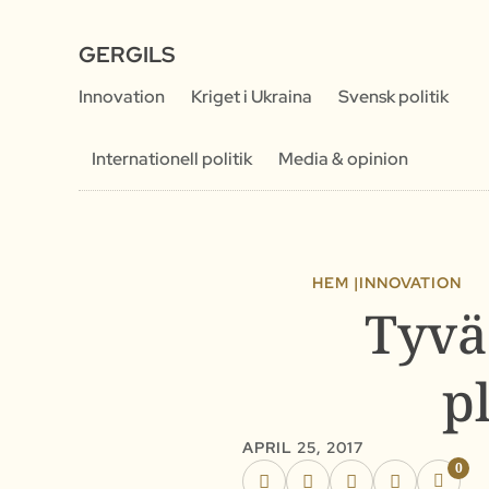
GERGILS
Innovation
Kriget i Ukraina
Svensk politik
Internationell politik
Media & opinion
HEM |
INNOVATION
Tyvä
p
APRIL 25, 2017
0