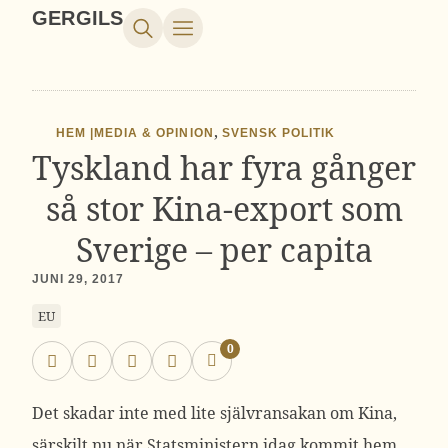
GERGILS
,
HEM |
MEDIA & OPINION
SVENSK POLITIK
Tyskland har fyra gånger
så stor Kina-export som
Sverige – per capita
JUNI 29, 2017
EU
0
Det skadar inte med lite självransakan om Kina,
särskilt nu när Statsministern idag kommit hem