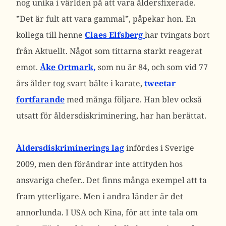
nog unika i världen på att vara åldersfixerade.
”Det är fult att vara gammal”, påpekar hon. En
kollega till henne
Claes Elfsberg
har tvingats bort
från Aktuellt. Något som tittarna starkt reagerat
emot.
Åke Ortmark,
som nu är 84, och som vid 77
års ålder tog svart bälte i karate,
tweetar
fortfarande
med många följare. Han blev också
utsatt för åldersdiskriminering, har han berättat.
Åldersdiskriminerings lag
infördes i Sverige
2009, men den förändrar inte attityden hos
ansvariga chefer.. Det finns många exempel att ta
fram ytterligare. Men i andra länder är det
annorlunda. I USA och Kina, för att inte tala om