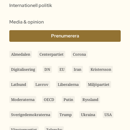
Internationell politik
Media & opinion
Prenumerera
Almedalen
Centerpartiet
Corona
Digitalisering
DN
EU
Iran
Kristersson
Lathund
Lavrov
Liberalerna
Miljöpartiet
Moderaterna
OECD
Putin
Ryssland
Sverigedemokraterna
Trump
Ukraina
USA
Vänsterpartiet
Zelensky