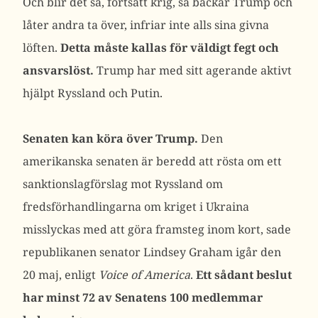
Och blir det så, fortsatt krig, så backar Trump och
låter andra ta över, infriar inte alls sina givna
löften.
Detta måste kallas för väldigt fegt och
ansvarslöst.
Trump har med sitt agerande aktivt
hjälpt Ryssland och Putin.
Senaten kan köra över Trump.
Den
amerikanska senaten är beredd att rösta om ett
sanktionslagförslag mot Ryssland om
fredsförhandlingarna om kriget i Ukraina
misslyckas med att göra framsteg inom kort, sade
republikanen senator Lindsey Graham igår den
20 maj, enligt
Voice of America
.
Ett sådant beslut
har minst 72 av Senatens 100 medlemmar