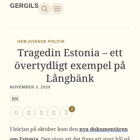
GERGILS
HEM |
SVENSK POLITIK
Tragedin Estonia – ett
övertydligt exempel på
Långbänk
NOVEMBER 3, 2020
DN
2
I början på oktober kom den
nya dokumentären
om Estonia
. Den visar att det finns ett stort hål på