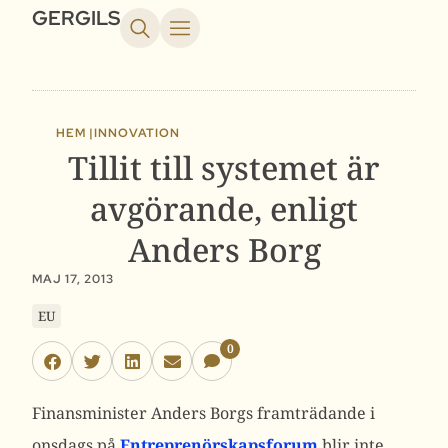
GERGILS
HEM |
INNOVATION
Tillit till systemet är
avgörande, enligt
Anders Borg
MAJ 17, 2013
EU
0
Finansminister Anders Borgs framträdande i
onsdags på
Entreprenörskapsforum
blir inte