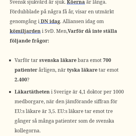
Svensk sjukvård är sjuk.
Köerna
är långa.
Fördubblade på några få år, visar en utmärkt
genomgång i
DN idag
. Alliansen idag om
kömiljarden
i SvD. Men,
Varför då inte ställa
följande frågor:
Varför tar
svenska läkare
bara emot
700
patienter
årligen, när
tyska
läkare
tar emot
2.400
?
Läkartätheten
i Sverige är 4,1 doktor per 1000
medborgare, när den jämförande siffran för
EU:s läkare är 3,5. EU:s läkare tar emot tre
gånger så många patienter som de svenska
kollegorna.