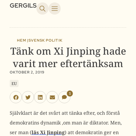
GERGILS
HEM |
SVENSK POLITIK
Tänk om Xi Jinping hade
varit mer eftertänksam
OKTOBER 2, 2019
EU
1
Självklart är det svårt att tänka efter, och förstå
demokratins dynamik ,om man är diktator. Men,
ser man (
läs Xi Jinping
) att demokratin ger en