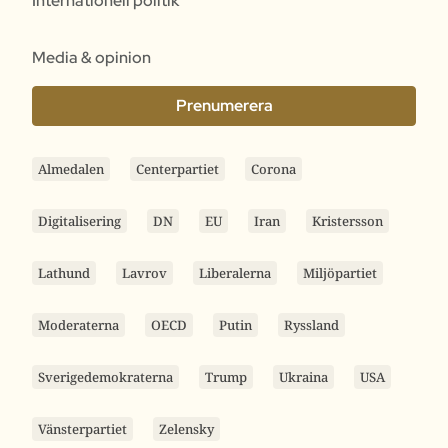
Internationell politik
Media & opinion
Prenumerera
Almedalen
Centerpartiet
Corona
Digitalisering
DN
EU
Iran
Kristersson
Lathund
Lavrov
Liberalerna
Miljöpartiet
Moderaterna
OECD
Putin
Ryssland
Sverigedemokraterna
Trump
Ukraina
USA
Vänsterpartiet
Zelensky