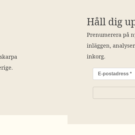
Håll dig u
Prenumerera på ny
inläggen, analyser
inkorg.
 skarpa
rige.