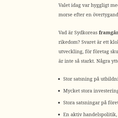
Valet idag var hyggligt 
morse efter en övertygande
Vad är Sydkoreas
framgån
rikedom? Svaret är ett kl
utveckling, för företag sk
är inte så starkt. Några y
Stor satsning på utbildn
Mycket stora investering
Stora satsningar på före
En aktiv handelspolitik,