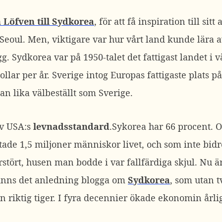
 Löfven till Sydkorea
, för att få inspiration till sitt
eoul. Men, viktigare var hur vårt land kunde lära a
gg. Sydkorea var på 1950-talet det fattigast landet i
llar per år. Sverige intog Europas fattigaste plats på 
an lika välbeställt som Sverige.
av USA:s
levnadsstandard
.Sykorea har 66 procent. O
tade 1,5 miljoner människor livet, och som inte bidro
tört, husen man bodde i var fallfärdiga skjul. Nu är
finns det anledning blogga om
Sydkorea
, som utan t
n riktig tiger. I fyra decennier ökade ekonomin årl