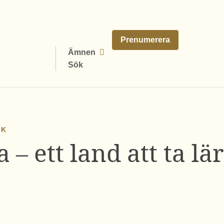
Prenumerera
Ämnen
Sök
IK
 – ett land att ta l