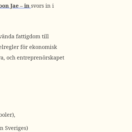
on Jae – in
svors in i
ända fattigdom till
pelregler för ekonomisk
ora, och entreprenörskapet
boler),
än Sveriges)