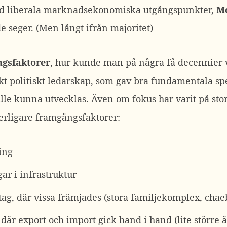
med liberala marknadsekonomiska utgångspunkter,
Mo
 seger. (Men långt ifrån majoritet)
gsfaktorer
, hur kunde man på några få decennier v
okt politiskt ledarskap, som gav bra fundamentala s
ulle kunna utvecklas. Även om fokus har varit på st
tterligare framgångsfaktorer:
ing
ar i infrastruktur
tag, där vissa främjades (stora familjekomplex, chae
 där export och import gick hand i hand (lite större 