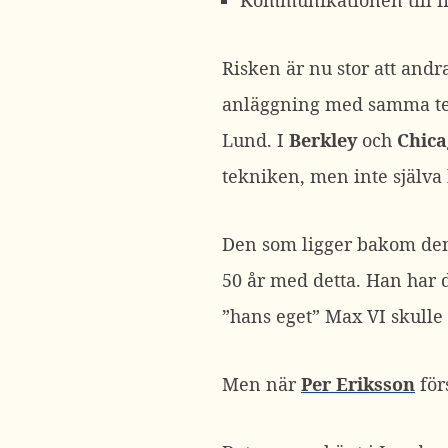
Kommunikationen till fi
Risken är nu stor att and
anläggning med samma te
Lund. I
Berkley
och
Chica
tekniken, men inte själva
Den som ligger bakom den
50 år med detta. Han har d
”hans eget” Max VI skulle
Men när
Per Eriksson
för