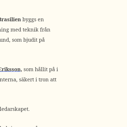
Brasilien
byggs en
ning med teknik från
Lund, som bjudit på
Eriksson,
som hållit på i
terna, säkert i tron att
ledarskapet.