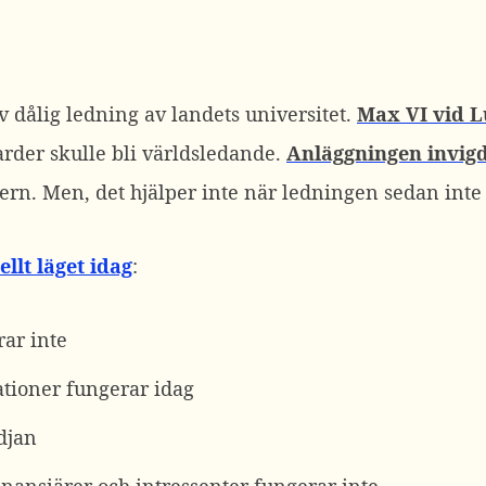
v dålig ledning av landets universitet.
Max VI vid L
arder skulle bli världsledande.
Anläggningen invigde
rn. Men, det hjälper inte när ledningen sedan inte
llt läget idag
:
ar inte
ationer fungerar idag
djan