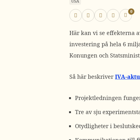
USA
0
Här kan vi se effekterna a
investering på hela 6 milj
Konungen och Statsministe
Så här beskriver
IVA-aktue
Projektledningen funger
Tre av sju experimentst
Otydligheter i beslutske