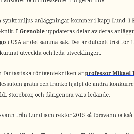
nansiärer och intressenter fungerar inte
ra synkronljus-anläggningar kommer i kapp Lund. I
knik. I
Grenoble
uppdateras delar av deras anlägg
go
i USA är det samma sak. Det är dubbelt trist för 
 kunnat utveckla och leda utvecklingen.
 fantastiska röntgentekniken är
professor Mikael 
essutom gratis och franko hjälpt de andra konkurren
 bli Storebror, och därigenom vara ledande.
svann från Lund som rektor 2015 så försvann också 