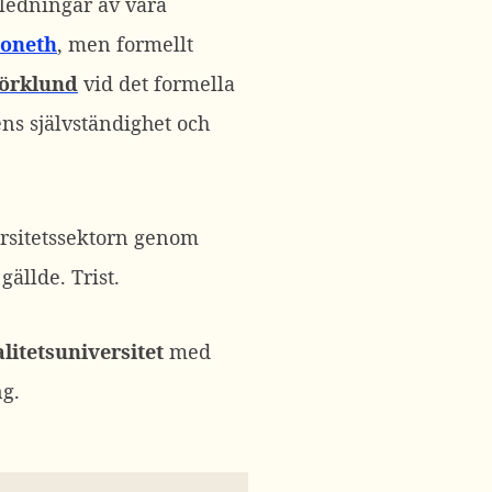
 ledningar av våra
Honeth
, men formellt
jörklund
vid det formella
ens självständighet och
versitetssektorn genom
ällde. Trist.
litetsuniversitet
med
ng.