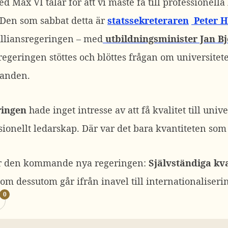
 Max VI talar för att vi måste få till professionella
 Den som sabbat detta är
statssekreteraren
Peter 
Alliansregeringen – med
utbildningsminister Jan B
regeringen stöttes och blöttes frågan om universitet
sanden.
ringen
hade inget intresse av att få kvalitet till uni
sionellt ledarskap. Där var det bara kvantiteten som g
 för den kommande nya regeringen:
Självständiga kva
som dessutom går ifrån inavel till internationaliseri
0