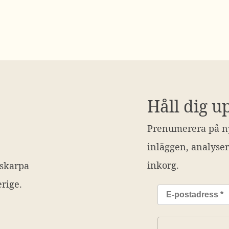
Håll dig u
Prenumerera på ny
inläggen, analyser
inkorg.
 skarpa
rige.