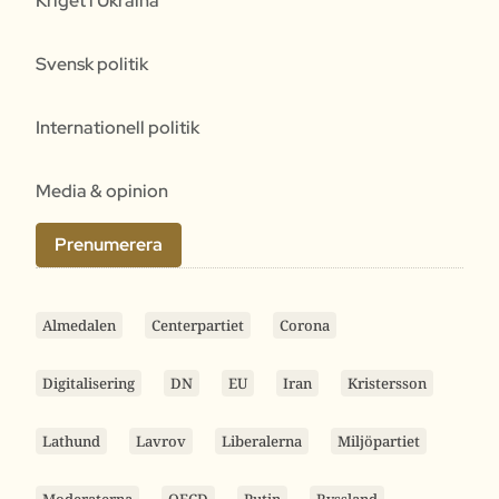
Kriget i Ukraina
Svensk politik
Internationell politik
Media & opinion
Prenumerera
Almedalen
Centerpartiet
Corona
Digitalisering
DN
EU
Iran
Kristersson
Lathund
Lavrov
Liberalerna
Miljöpartiet
Moderaterna
OECD
Putin
Ryssland