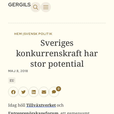
GERGILS
HEM |
SVENSK POLITIK
Sveriges
konkurrenskraft har
stor potential
MAJ 8, 2018
EU
0
Idag höll
Tillväxtverket
och
Entreprenörskapsforum
ett gemensamt