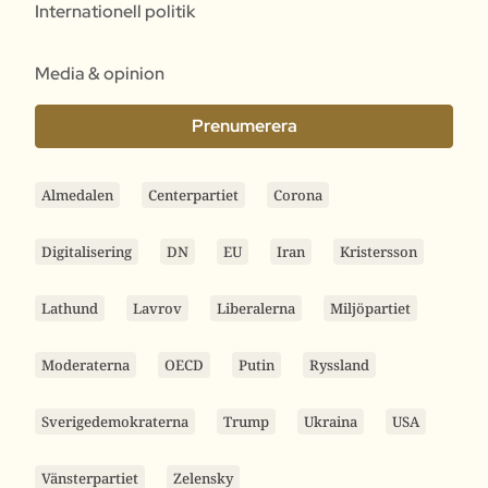
Internationell politik
Media & opinion
Prenumerera
Almedalen
Centerpartiet
Corona
Digitalisering
DN
EU
Iran
Kristersson
Lathund
Lavrov
Liberalerna
Miljöpartiet
Moderaterna
OECD
Putin
Ryssland
Sverigedemokraterna
Trump
Ukraina
USA
Vänsterpartiet
Zelensky