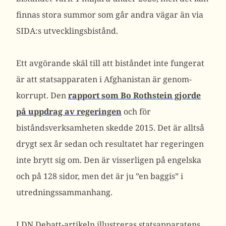
finnas stora summor som går andra vägar än via
SIDA:s utvecklingsbistånd.
Ett avgörande skäl till att biståndet inte fungerat
är att statsapparaten i Afghanistan är genom-
korrupt. Den
rapport som Bo Rothstein gjorde
på uppdrag av regeringen
och för
biståndsverksamheten skedde 2015. Det är alltså
drygt sex år sedan och resultatet har regeringen
inte brytt sig om. Den är visserligen på engelska
och på 128 sidor, men det är ju ”en baggis” i
utredningssammanhang.
I DN Debatt-artikeln illustreras statsapparatens