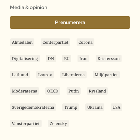
Media & opinion
Prenumerera
Almedalen
Centerpartiet
Corona
Digitalisering
DN
EU
Iran
Kristersson
Lathund
Lavrov
Liberalerna
Miljöpartiet
Moderaterna
OECD
Putin
Ryssland
Sverigedemokraterna
Trump
Ukraina
USA
Vänsterpartiet
Zelensky