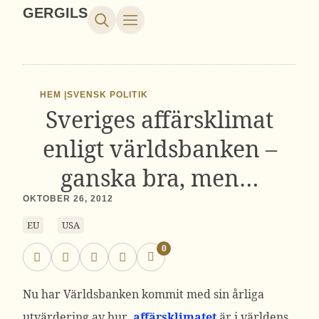
GERGILS
HEM |
SVENSK POLITIK
Sveriges affärsklimat
enligt världsbanken –
ganska bra, men…
OKTOBER 26, 2012
EU
USA
0
Nu har Världsbanken kommit med sin årliga
utvärdering av hur
affärsklimatet
är i världens