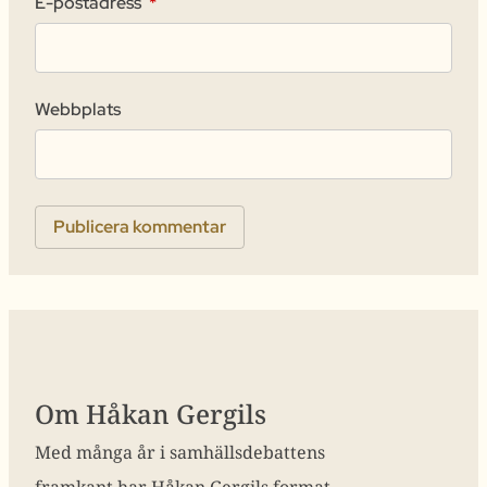
E-postadress
*
Webbplats
Om Håkan Gergils
Med många år i samhällsdebattens
framkant har Håkan Gergils format