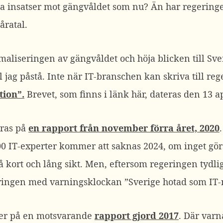
la insatser mot gängvåldet som nu? Än har regering
åratal.
maliseringen av gängvåldet och höja blicken till Sve
ill jag påstå. Inte när IT-branschen kan skriva till re
tion”.
Brevet, som finns i länk här, dateras den 13 ap
eras på
en rapport från november förra året, 2020
0 IT-experter kommer att saknas 2024, om inget gör
å kort och lång sikt. Men, eftersom regeringen tydli
geringen med varningsklockan ”Sverige hotad som IT-
ger på en motsvarande
rapport gjord 2017
. Där var