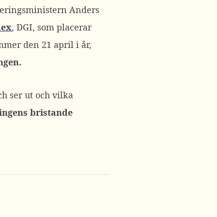
iseringsministern Anders
dex
, DGI, som placerar
mer den 21 april i år,
ngen.
h ser ut och vilka
ingens bristande