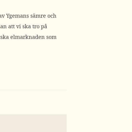
l av Ygemans sämre och
n att vi ska tro på
venska elmarknaden som