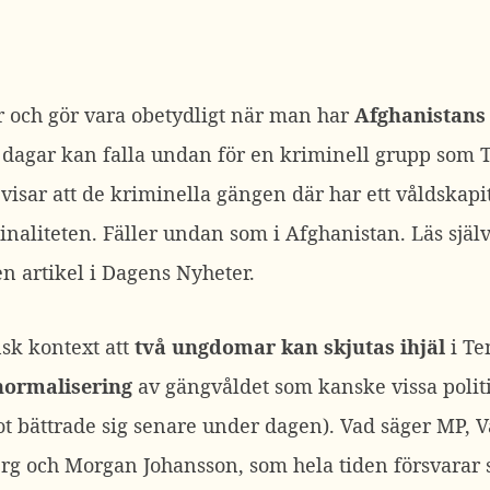
r och gör vara obetydligt när man har
Afghanistans
a dagar kan falla undan för en kriminell grupp som T
 visar att de kriminella gängen där har ett våldska
inaliteten. Fäller undan som i Afghanistan. Läs själ
en artikel i Dagens Nyheter.
nsk kontext att
två ungdomar kan skjutas ihjäl
i Te
normalisering
av gängvåldet som kanske vissa politi
kot bättrade sig senare under dagen). Vad säger MP, 
g och Morgan Johansson, som hela tiden försvarar si