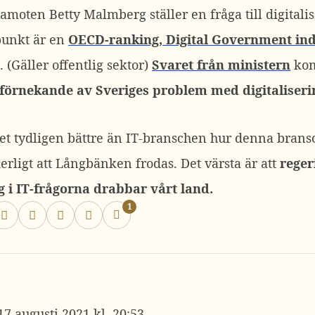
moten Betty Malmberg ställer en fråga till digital
unkt är en
OECD-ranking, Digital Government in
. (Gäller offentlig sektor)
Svaret från ministern
kom
 förnekande av Sveriges problem med digitaliseri
et tydligen bättre än IT-branschen hur denna bransc
rligt att Långbänken frodas. Det värsta är att
reger
i IT-frågorna drabbar vårt land.
1
17 augusti 2021 kl. 20:53