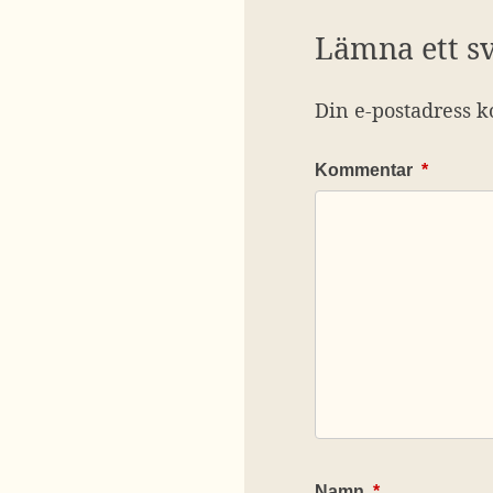
Lämna ett s
Din e-postadress k
Kommentar
*
Namn
*