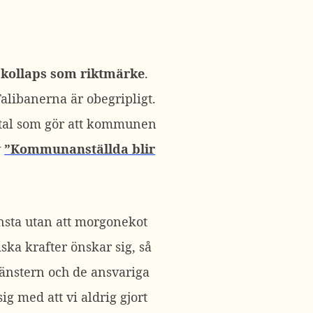
 kollaps som riktmärke
.
alibanerna är obegripligt.
pital som gör att kommunen
v
”Kommunanställda blir
nsta utan att morgonekot
ska krafter önskar sig, så
Vänstern och de ansvariga
g med att vi aldrig gjort