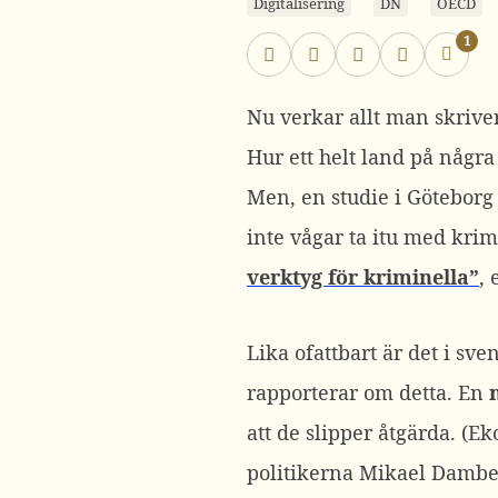
Digitalisering
DN
OECD
1
Nu verkar allt man skrive
Hur ett helt land på någr
Men, en studie i Göteborg
inte vågar ta itu med krim
verktyg för kriminella”
, 
Lika ofattbart är det i sve
rapporterar om detta. En
att de slipper åtgärda. (E
politikerna Mikael Damber