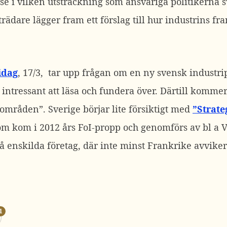
tt se i vilken utsträckning som ansvariga politikerna
rädare lägger fram ett förslag till hur industrins fr
idag
, 17/3, tar upp frågan om en ny svensk indust
tressant att läsa och fundera över. Därtill kommer 
keområden”. Sverige börjar lite försiktigt med
”Strate
som kom i 2012 års FoI-propp och genomförs av bl a 
å enskilda företag, där inte minst Frankrike avviker 
1