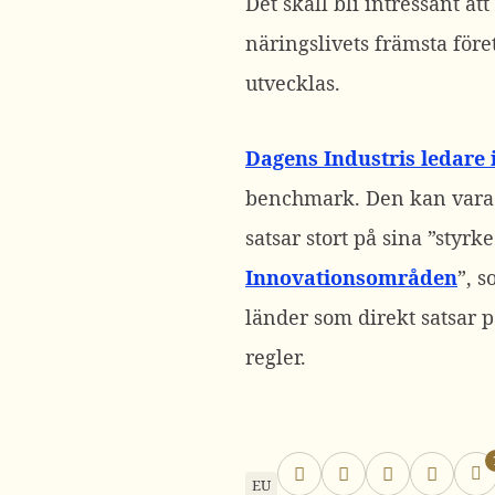
Det skall bli intressant a
näringslivets främsta föret
utvecklas.
Dagens Industris ledare 
benchmark. Den kan vara in
satsar stort på sina ”styr
Innovationsområden
”, 
länder som direkt satsar p
regler.
EU