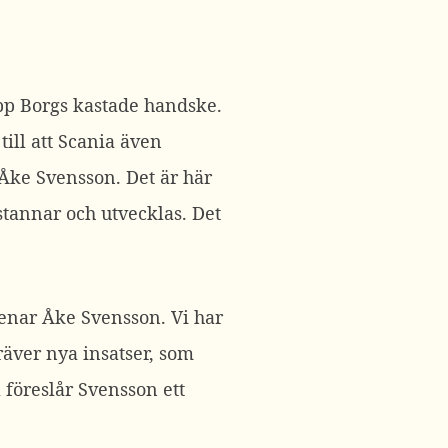
upp Borgs kastade handske.
ill att Scania även
 Åke Svensson. Det är här
stannar och utvecklas. Det
 menar Åke Svensson. Vi har
räver nya insatser, som
a föreslår Svensson ett