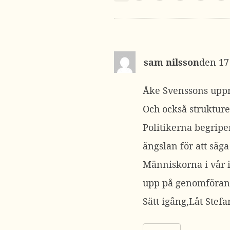
sam nilsson
17
Åke Svenssons uppro
Och också strukture
Politikerna begriper
ängslan för att säga
Människorna i vår i
upp på genomförand
Sätt igång,Låt Stef