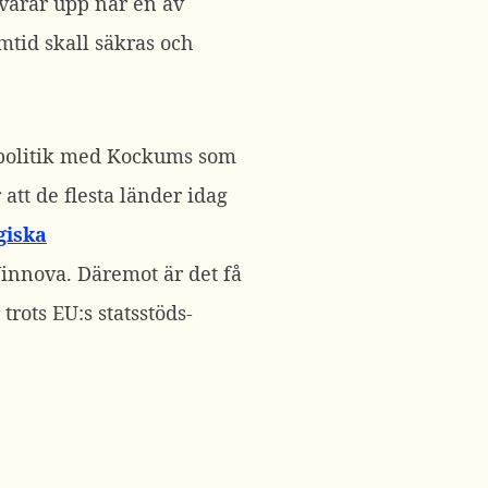
 svarar upp när en av
amtid skall säkras och
ripolitik med Kockums som
att de flesta länder idag
giska
Vinnova. Däremot är det få
trots EU:s statsstöds-