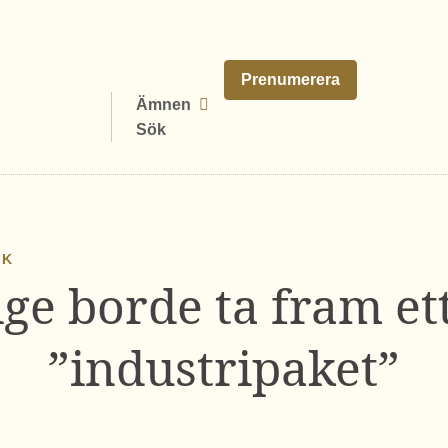
Prenumerera
Ämnen
Sök
IK
ge borde ta fram et
”industripaket”