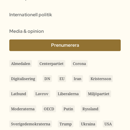
Internationell politik
Media & opinion
Prenumerera
Almedalen
Centerpartiet
Corona
Digitalisering
DN
EU
Iran
Kristersson
Lathund
Lavrov
Liberalerna
Miljöpartiet
Moderaterna
OECD
Putin
Ryssland
Sverigedemokraterna
Trump
Ukraina
USA