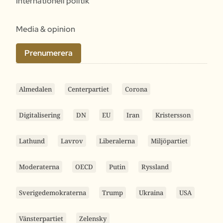
Internationell politik
Media & opinion
Prenumerera
Almedalen
Centerpartiet
Corona
Digitalisering
DN
EU
Iran
Kristersson
Lathund
Lavrov
Liberalerna
Miljöpartiet
Moderaterna
OECD
Putin
Ryssland
Sverigedemokraterna
Trump
Ukraina
USA
Vänsterpartiet
Zelensky