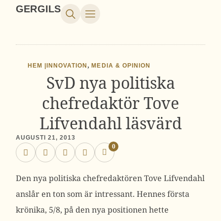
GERGILS
,
HEM |
INNOVATION
MEDIA & OPINION
SvD nya politiska
chefredaktör Tove
Lifvendahl läsvärd
AUGUSTI 21, 2013
0
Den nya politiska chefredaktören Tove Lifvendahl
anslår en ton som är intressant. Hennes första
krönika, 5/8, på den nya positionen hette